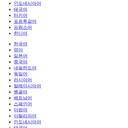
인도네시아어
태국어
터키어
포르투갈어
프랑스어
힌디어
한국어
영어
일본어
중국어
네덜란드어
독일어
러시아어
말레이시아어
벵골어
베트남어
스페인어
아랍어
이탈리아어
인도네시아어
태국어