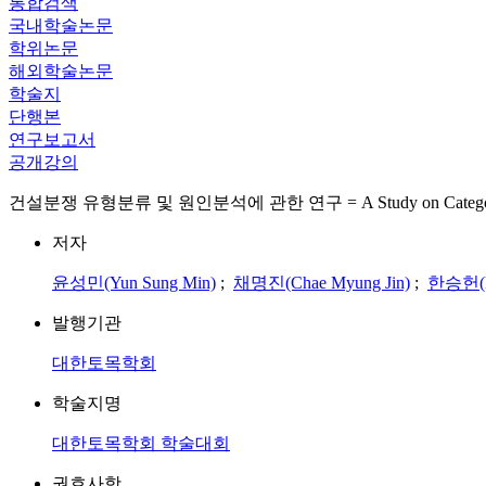
통합검색
국내학술논문
학위논문
해외학술논문
학술지
단행본
연구보고서
공개강의
건설분쟁 유형분류 및 원인분석에 관한 연구 = A Study on Categorizing Const
저자
윤성민(Yun Sung Min)
;
채명진(Chae Myung Jin)
;
한승헌(Ha
발행기관
대한토목학회
학술지명
대한토목학회 학술대회
권호사항