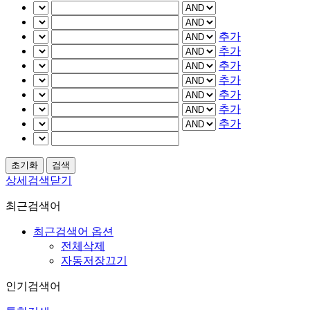
추가
추가
추가
추가
추가
추가
추가
상세검색닫기
최근검색어
최근검색어 옵션
전체삭제
자동저장끄기
인기검색어