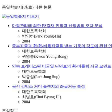
동일학술지(권/호) 다른 논문
마찰관리에 의한 PS강재 인장력 산정법의 오차 분석
대한토목학회
박영하(Park Young-Ha)
2004
국부좌굴과 휨/휨-비틂좌굴을 받는 기둥의 강도에 관한 
대한토목학회
권영봉(Kwon Young Bong)
2004
연속 브레이스된 비균열 단면보의 횡-비틀림 좌굴 모멘트
대한토목학회
박종섭(Park Jong Sup)
2004
곡선 강박스 거더 플랜지의 좌굴거동 특성
대한토목학회
최병호(Choi Byung H.)
2004
분석정보