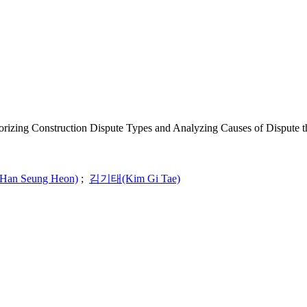
ruction Dispute Types and Analyzing Causes of Dispute thr
n Seung Heon)
;
김기태(Kim Gi Tae)