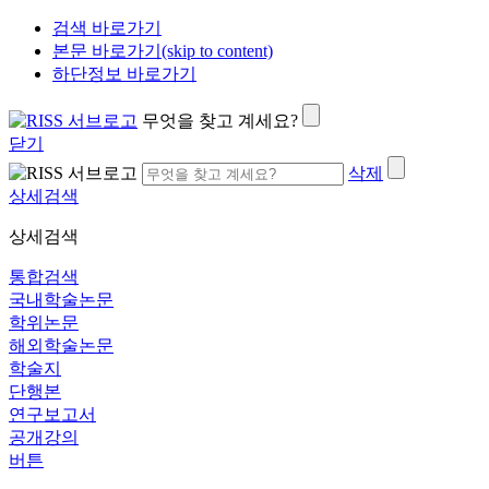
검색 바로가기
본문 바로가기(skip to content)
하단정보 바로가기
무엇을 찾고 계세요?
닫기
삭제
상세검색
상세검색
통합검색
국내학술논문
학위논문
해외학술논문
학술지
단행본
연구보고서
공개강의
버튼