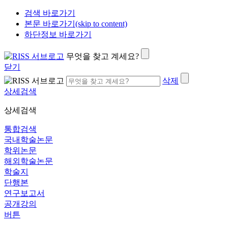
검색 바로가기
본문 바로가기(skip to content)
하단정보 바로가기
무엇을 찾고 계세요?
닫기
삭제
상세검색
상세검색
통합검색
국내학술논문
학위논문
해외학술논문
학술지
단행본
연구보고서
공개강의
버튼