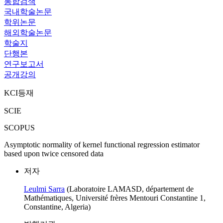
통합검색
국내학술논문
학위논문
해외학술논문
학술지
단행본
연구보고서
공개강의
KCI등재
SCIE
SCOPUS
Asymptotic normality of kernel functional regression estimator
based upon twice censored data
저자
Leulmi Sarra
(Laboratoire LAMASD, département de
Mathématiques, Université frères Mentouri Constantine 1,
Constantine, Algeria)