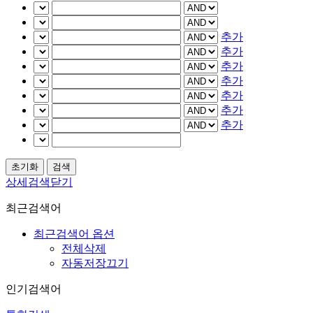
추가
추가
추가
추가
추가
추가
추가
상세검색닫기
최근검색어
최근검색어 옵션
전체삭제
자동저장끄기
인기검색어