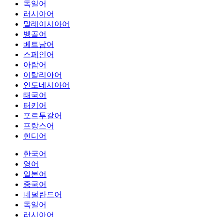
독일어
러시아어
말레이시아어
벵골어
베트남어
스페인어
아랍어
이탈리아어
인도네시아어
태국어
터키어
포르투갈어
프랑스어
힌디어
한국어
영어
일본어
중국어
네덜란드어
독일어
러시아어