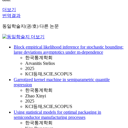
더보기
번역결과
동일학술지(권/호) 다른 논문
Block empirical likelihood inference for stochastic bounding:
large deviations asymptotics under m-dependence
한국통계학회
Arvanitis Stelios
2025
KCI등재,SCIE,SCOPUS
Garrotized kernel machine in semiparametric quantile
regression
한국통계학회
Zhao Xinyi
2025
KCI등재,SCIE,SCOPUS
Using statistical models for optimal packaging in
semiconductor manufacturing processes
한국통계학회