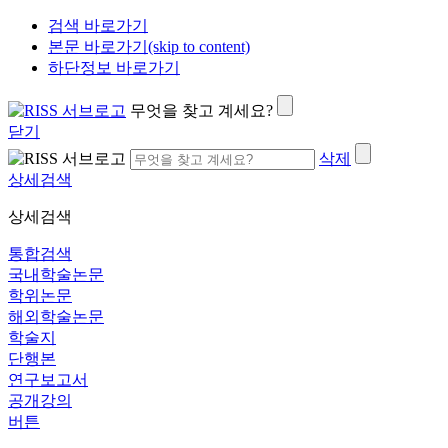
검색 바로가기
본문 바로가기(skip to content)
하단정보 바로가기
무엇을 찾고 계세요?
닫기
삭제
상세검색
상세검색
통합검색
국내학술논문
학위논문
해외학술논문
학술지
단행본
연구보고서
공개강의
버튼