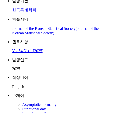
발행기관
한국통계학회
학술지명
Journal of the Korean Statistical Society(Journal of the
Korean Statistical Society)
권호사항
Vol.54 No.1 [2025]
발행연도
2025
작성언어
English
주제어
Asymptotic normality
Functional data