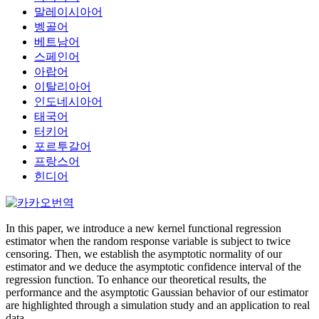
말레이시아어
벵골어
베트남어
스페인어
아랍어
이탈리아어
인도네시아어
태국어
터키어
포르투갈어
프랑스어
힌디어
In this paper, we introduce a new kernel functional regression
estimator when the random response variable is subject to twice
censoring. Then, we establish the asymptotic normality of our
estimator and we deduce the asymptotic confidence interval of the
regression function. To enhance our theoretical results, the
performance and the asymptotic Gaussian behavior of our estimator
are highlighted through a simulation study and an application to real
data.