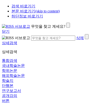
검색 바로가기
본문 바로가기(skip to content)
하단정보 바로가기
무엇을 찾고 계세요?
닫기
삭제
상세검색
상세검색
통합검색
국내학술논문
학위논문
해외학술논문
학술지
단행본
연구보고서
공개강의
버튼