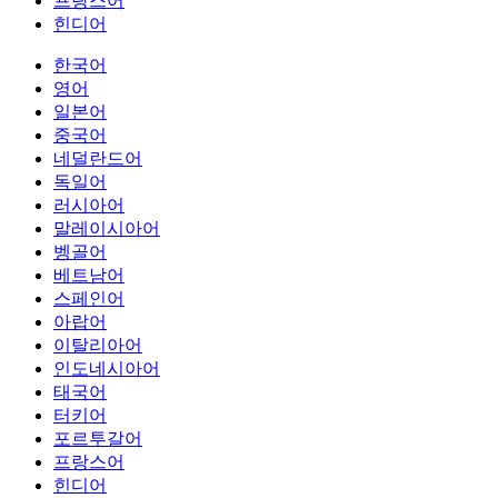
프랑스어
힌디어
한국어
영어
일본어
중국어
네덜란드어
독일어
러시아어
말레이시아어
벵골어
베트남어
스페인어
아랍어
이탈리아어
인도네시아어
태국어
터키어
포르투갈어
프랑스어
힌디어