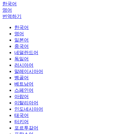
한국어
영어
번역하기
한국어
영어
일본어
중국어
네덜란드어
독일어
러시아어
말레이시아어
벵골어
베트남어
스페인어
아랍어
이탈리아어
인도네시아어
태국어
터키어
포르투갈어