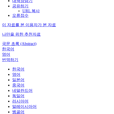
내책장담기
공유하기
URL 복사
오류접수
이 자료를 본 이용자가 본 자료
나만을 위한 추천자료
국문 초록 (Abstract)
한국어
영어
번역하기
한국어
영어
일본어
중국어
네덜란드어
독일어
러시아어
말레이시아어
벵골어