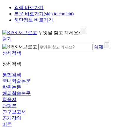
검색 바로가기
본문 바로가기(skip to content)
하단정보 바로가기
무엇을 찾고 계세요?
닫기
삭제
상세검색
상세검색
통합검색
국내학술논문
학위논문
해외학술논문
학술지
단행본
연구보고서
공개강의
버튼