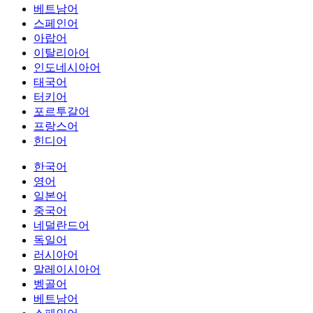
베트남어
스페인어
아랍어
이탈리아어
인도네시아어
태국어
터키어
포르투갈어
프랑스어
힌디어
한국어
영어
일본어
중국어
네덜란드어
독일어
러시아어
말레이시아어
벵골어
베트남어