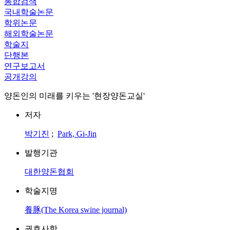
통합검색
국내학술논문
학위논문
해외학술논문
학술지
단행본
연구보고서
공개강의
양돈인의 미래를 키우는 '현장양돈교실'
저자
박기진
;
Park, Gi-Jin
발행기관
대한양돈협회
학술지명
養豚(The Korea swine journal)
권호사항