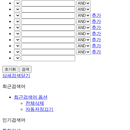
추가
추가
추가
추가
추가
추가
추가
상세검색닫기
최근검색어
최근검색어 옵션
전체삭제
자동저장끄기
인기검색어