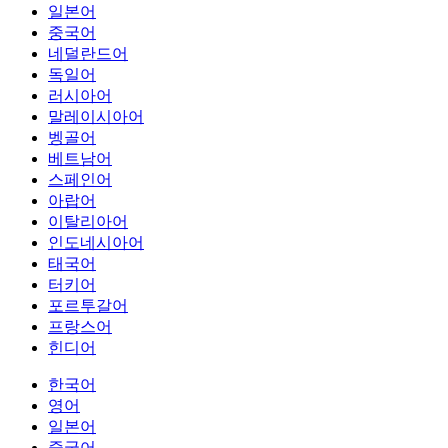
일본어
중국어
네덜란드어
독일어
러시아어
말레이시아어
벵골어
베트남어
스페인어
아랍어
이탈리아어
인도네시아어
태국어
터키어
포르투갈어
프랑스어
힌디어
한국어
영어
일본어
중국어