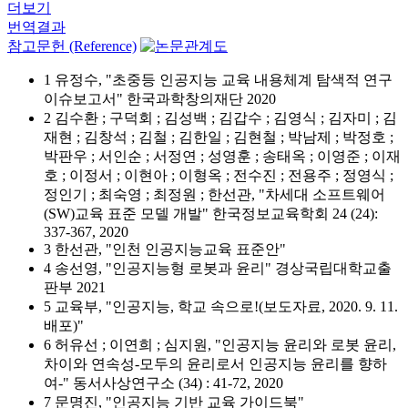
더보기
번역결과
참고문헌 (Reference)
1 유정수, "초중등 인공지능 교육 내용체계 탐색적 연구
이슈보고서" 한국과학창의재단 2020
2 김수환 ; 구덕회 ; 김성백 ; 김갑수 ; 김영식 ; 김자미 ; 김
재현 ; 김창석 ; 김철 ; 김한일 ; 김현철 ; 박남제 ; 박정호 ;
박판우 ; 서인순 ; 서정연 ; 성영훈 ; 송태옥 ; 이영준 ; 이재
호 ; 이정서 ; 이현아 ; 이형옥 ; 전수진 ; 전용주 ; 정영식 ;
정인기 ; 최숙영 ; 최정원 ; 한선관, "차세대 소프트웨어
(SW)교육 표준 모델 개발" 한국정보교육학회 24 (24):
337-367, 2020
3 한선관, "인천 인공지능교육 표준안"
4 송선영, "인공지능형 로봇과 윤리" 경상국립대학교출
판부 2021
5 교육부, "인공지능, 학교 속으로!(보도자료, 2020. 9. 11.
배포)"
6 허유선 ; 이연희 ; 심지원, "인공지능 윤리와 로봇 윤리,
차이와 연속성-모두의 윤리로서 인공지능 윤리를 향하
여-" 동서사상연구소 (34) : 41-72, 2020
7 문명진, "인공지능 기반 교육 가이드북"