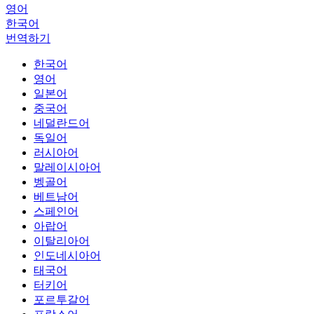
영어
한국어
번역하기
한국어
영어
일본어
중국어
네덜란드어
독일어
러시아어
말레이시아어
벵골어
베트남어
스페인어
아랍어
이탈리아어
인도네시아어
태국어
터키어
포르투갈어