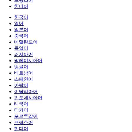
프랑스어
힌디어
한국어
영어
일본어
중국어
네덜란드어
독일어
러시아어
말레이시아어
벵골어
베트남어
스페인어
아랍어
이탈리아어
인도네시아어
태국어
터키어
포르투갈어
프랑스어
힌디어