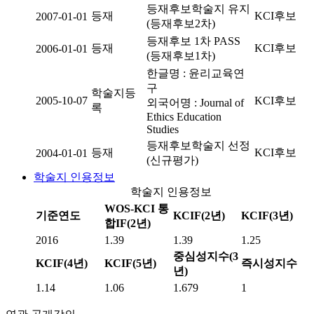
등재후보학술지 유지
등재
KCI후보
2007-01-01
(등재후보2차)
등재후보 1차 PASS
등재
KCI후보
2006-01-01
(등재후보1차)
한글명 : 윤리교육연
구
학술지등
2005-10-07
KCI후보
외국어명 : Journal of
록
Ethics Education
Studies
등재후보학술지 선정
등재
KCI후보
2004-01-01
(신규평가)
학술지 인용정보
학술지 인용정보
WOS-KCI 통
기준연도
KCIF(2년)
KCIF(3년)
합IF(2년)
2016
1.39
1.39
1.25
중심성지수(3
KCIF(4년)
KCIF(5년)
즉시성지수
년)
1.14
1.06
1.679
1