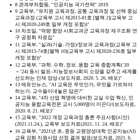
8 관계부처합동, "인공지능 국가전략" 2019
9 교육부, "유치원 교육과정, 공통 교육과정 및 선택 중심
교육과정 (교육부 고시 제2015-81호 [별책 2](교육부 고
시 제2020-249호 일부 개정 포함))"
10 차조일, "역량 함양 사회교과군 교육과정 재구조화 연
구 공청회 자료집"
11 교육부, "실과(기술․가정)/정보과 교육과정(교육부 고
시 제2015-74호[별책 10](교육부 고시 제2020-236호 일부
개정 포함))"
12 교육부, "과학․수학․정보․융합 교육 종합계획(’20
～’24) 동시 발표–지능정보사회의 소양을 갖추고 세계를
선도하는 인재 양성-(보도자료, 2020. 5. 26. 배포)"
13 에듀인뉴스, "AI 교육은 무엇인가, 무엇을 가르쳐야
하는가. 교수들이내놓은 답은?"
14 교육부, "4차 산업 혁명에 대비한 교실 수업 혁신, 인
공지능 융합교육전문 교사 5,000명이 이끈다!(보도자료,
2020. 8. 21. 배포)"
15 교육부, "2022 개정 교육과정 총론 주요사항[시안]
(2021.11.24.), 교육부 보도자료(2021. 11. 24. 배포)"
16 교육부, "2021년 초․중등 교원양성대학 인공지능(AI)
교육 강화 지원사업 선정 결과 발표(보도자료, 2021. 6.