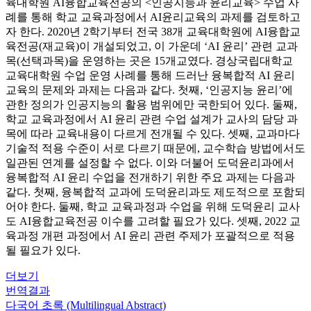
육대학원 AI융합교육전공의 <인공지능과 윤리교육> 수업 사
례를 통해 학교 교육과정에서 AI윤리교육의 과제를 검토하고
자 한다. 2020년 2학기부터 전국 38개 교육대학원에 AI융합교
육전공(재교육)이 개설되었고, 이 가운데 ‘AI 윤리’ 관련 교과
목(선택과목)을 운영하는 곳은 15개교였다. 경상국립대학교
교육대학원 수업 운영 사례를 통해 드러난 융복합적 AI 윤리
교육의 문제와 과제는 다음과 같다. 첫째, ‘인공지능 윤리’에
관한 정의가 인공지능의 활용 범위에만 국한되어 있다. 둘째,
학교 교육과정에서 AI 윤리 관련 수업 설계가 교사의 담당 과
목에 따라 교육내용이 다르게 전개될 수 있다. 셋째, 교과마다
기술적 적용 수준이 서로 다르기 때문에, 교수학습 방법에서도
일관된 연계를 설정할 수 없다. 이와 더불어 도덕윤리과에서
융복합적 AI 윤리 수업을 전개하기 위한 주요 과제는 다음과
같다. 첫째, 융복합적 교과에 도덕윤리과도 제도적으로 포함되
어야 한다. 둘째, 학교 교육과정과 수업을 위해 도덕윤리 교사
도 AI융합교육전공 이수를 고려할 필요가 있다. 셋째, 2022 교
육과정 개편 과정에서 AI 윤리 관련 주제가 포괄적으로 적용
될 필요가 있다.
더보기
번역결과
다국어 초록 (Multilingual Abstract)