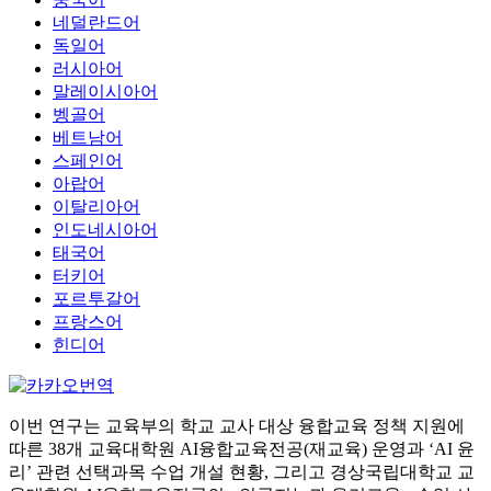
네덜란드어
독일어
러시아어
말레이시아어
벵골어
베트남어
스페인어
아랍어
이탈리아어
인도네시아어
태국어
터키어
포르투갈어
프랑스어
힌디어
이번 연구는 교육부의 학교 교사 대상 융합교육 정책 지원에
따른 38개 교육대학원 AI융합교육전공(재교육) 운영과 ‘AI 윤
리’ 관련 선택과목 수업 개설 현황, 그리고 경상국립대학교 교