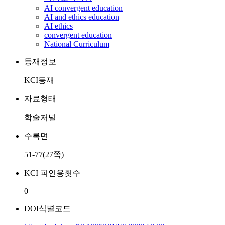
AI convergent education
AI and ethics education
AI ethics
convergent education
National Curriculum
등재정보
KCI등재
자료형태
학술저널
수록면
51-77(27쪽)
KCI 피인용횟수
0
DOI식별코드