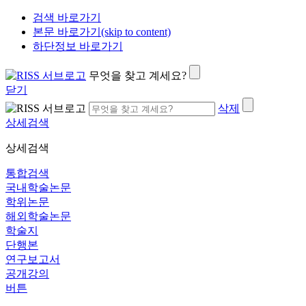
검색 바로가기
본문 바로가기(skip to content)
하단정보 바로가기
무엇을 찾고 계세요?
닫기
삭제
상세검색
상세검색
통합검색
국내학술논문
학위논문
해외학술논문
학술지
단행본
연구보고서
공개강의
버튼