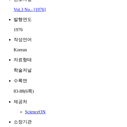
Vol.3 No.- [1976]
발행연도
1976
작성언어
Korean
자료형태
학술저널
수록면
83-88(6쪽)
제공처
ScienceON
소장기관