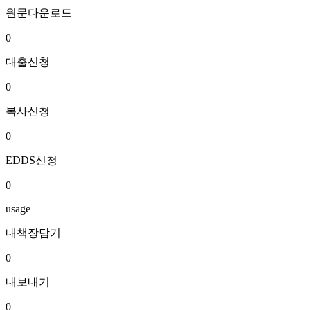
원문다운로드
0
대출신청
0
복사신청
0
EDDS신청
0
usage
내책장담기
0
내보내기
0