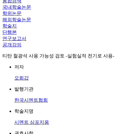
통합검색
국내학술논문
학위논문
해외학술논문
학술지
단행본
연구보고서
공개강의
티탄 철광석 사용 가능성 검토 -실험실적 전기로 사용-
저자
오희갑
발행기관
한국시멘트협회
학술지명
시멘트 심포지움
권호사항