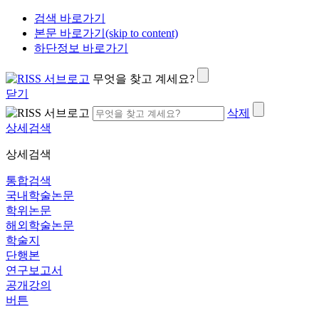
검색 바로가기
본문 바로가기(skip to content)
하단정보 바로가기
무엇을 찾고 계세요?
닫기
삭제
상세검색
상세검색
통합검색
국내학술논문
학위논문
해외학술논문
학술지
단행본
연구보고서
공개강의
버튼