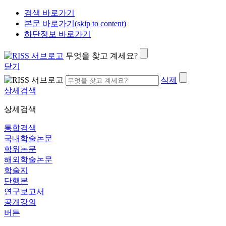
검색 바로가기
본문 바로가기(skip to content)
하단정보 바로가기
무엇을 찾고 계세요?
닫기
삭제
상세검색
상세검색
통합검색
국내학술논문
학위논문
해외학술논문
학술지
단행본
연구보고서
공개강의
버튼