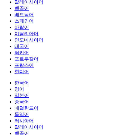
말레이시아어
벵골어
베트남어
스페인어
아랍어
이탈리아어
인도네시아어
태국어
터키어
포르투갈어
프랑스어
힌디어
한국어
영어
일본어
중국어
네덜란드어
독일어
러시아어
말레이시아어
벵골어