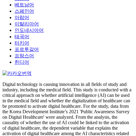
베트남어
스페인어
아랍어
이탈리아어
인도네시아어
태국어
터키어
포르투갈어
프랑스어
힌디어
Digital technology is causing innovation in all fields of study and
industry, including the medical field. This study is conducted with a
critical approach on whether artificial intelligence (AI) can be used
in the medical field and whether the digitalization of healthcare can
be promoted to activate digital healthcare. For the study, data from
the Korea Development Institute’s 2021 'Public Awareness Survey
on Digital Healthcare' were analyzed. From the analysis, the
causality of whether the use of AI could be linked to the activation
of digital healthcare, the dependent variable that explains the
activation of digital healthcare among the AI characteristics related