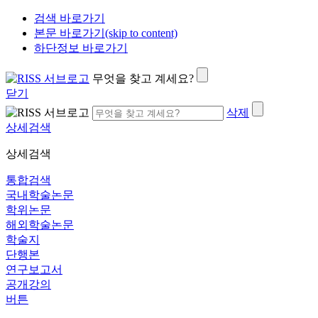
검색 바로가기
본문 바로가기(skip to content)
하단정보 바로가기
무엇을 찾고 계세요?
닫기
삭제
상세검색
상세검색
통합검색
국내학술논문
학위논문
해외학술논문
학술지
단행본
연구보고서
공개강의
버튼