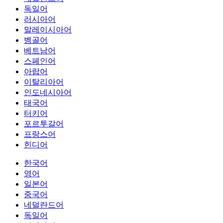
독일어
러시아어
말레이시아어
벵골어
베트남어
스페인어
아랍어
이탈리아어
인도네시아어
태국어
터키어
포르투갈어
프랑스어
힌디어
한국어
영어
일본어
중국어
네덜란드어
독일어