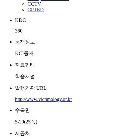
CCTV
CPTED
KDC
360
등재정보
KCI등재
자료형태
학술저널
발행기관 URL
http://www.victimology.or.kr
수록면
5-29(25쪽)
제공처