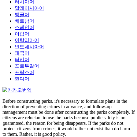
러시아어
말레이시아어
벵골어
베트남어
스페인어
아랍어
이탈리아어
인도네시아어
태국어
터키어
포르투갈어
프랑스어
힌디어
Before constructing parks, it's necessary to formulate plans in the
direction of preventing crimes in advance, and follow-up
management must be done after constructing the parks completely. If
citizens are reluctant to use the parks because public safety is not
guaranteed, the reason for being disappears. If the parks do not
protect citizens from crimes, it would rather not exist than do harm
to them. Rather, it is good policy.