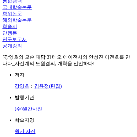
통합검색
국내학술논문
학위논문
해외학술논문
학술지
단행본
연구보고서
공개강의
[강영호의 모순 대담 3] 테오 에이전시의 안성진 이전호를 만
나다_사진계의 도원결의, 개혁을 선언하다!
저자
강영호
;
김윤정(편집)
발행기관
(주)월간사진
학술지명
월간 사진