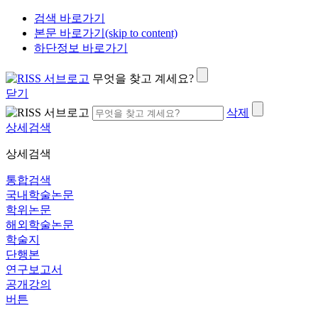
검색 바로가기
본문 바로가기(skip to content)
하단정보 바로가기
무엇을 찾고 계세요?
닫기
삭제
상세검색
상세검색
통합검색
국내학술논문
학위논문
해외학술논문
학술지
단행본
연구보고서
공개강의
버튼