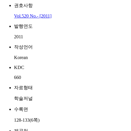
권호사항
Vol.520 No.- [2011]
발행연도
2011
작성언어
Korean
KDC
660
자료형태
학술저널
수록면
128-133(6쪽)
제공처