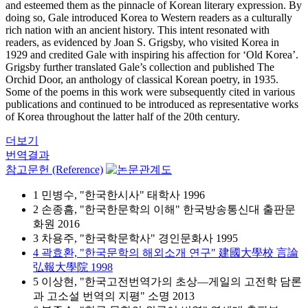
and esteemed them as the pinnacle of Korean literary expression. By
doing so, Gale introduced Korea to Western readers as a culturally
rich nation with an ancient history. This intent resonated with
readers, as evidenced by Joan S. Grigsby, who visited Korea in
1929 and credited Gale with inspiring his affection for ‘Old Korea’.
Grigsby further translated Gale’s collection and published The
Orchid Door, an anthology of classical Korean poetry, in 1935.
Some of the poems in this work were subsequently cited in various
publications and continued to be introduced as representative works
of Korea throughout the latter half of the 20th century.
더보기
번역결과
참고문헌 (Reference)
1 민병수, "한국한시사" 태학사 1996
2 손종흠, "한국한문학의 이해" 한국방송통신대 출판문
화원 2016
3 차용주, "한국학문학사" 경인문화사 1995
4 곽효환, "한국문학의 해외소개 연구" 建國大學校 言論
弘報大學院 1998
5 이상현, "한국고전번역가의 초상―게일의 고전학 담론
과 고소설 번역의 지평" 소명 2013