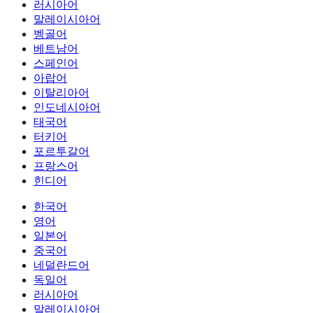
러시아어
말레이시아어
벵골어
베트남어
스페인어
아랍어
이탈리아어
인도네시아어
태국어
터키어
포르투갈어
프랑스어
힌디어
한국어
영어
일본어
중국어
네덜란드어
독일어
러시아어
말레이시아어