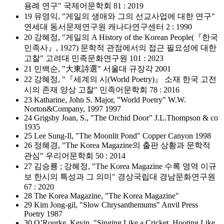
용례 연구" 국제어문학회 81 : 2019
19 유영익, "게일의 생애와 그의 선교사업에 대한 연구"
연세대 동서문제연구원 캐나다연구센터 2 : 1990
20 강혜정, "게일의 A History of the Korean People(『한국
민족사』, 1927) 문학적 관점에서의 접근 필요성에 대한
고찰" 고려대 민족문화연구원 101 : 2023
21 민백순, "大東詩選" 서울대 규장각 2001
22 강혜정, "『세계의 시(World Poetry)』 소재 한국 고전
시의 존재 양상 고찰" 민족어문학회 78 : 2016
23 Katharine, John S. Major, "World Poetry" W.W.
Norton&Company, 1997 1997
24 Grigsby Joan, S., "The Orchid Door" J.L.Thompson & co
1935
25 Lee Sung-Il, "The Moonlit Pond" Copper Canyon 1998
26 정혜경, "The Korea Magazine의 출판 상황과 문학적
관심" 우리어문학회 50 : 2014
27 김승룡 ; 강혜정, "The Korea Magazine 수록 영역 이규
보 한시의 특성과 그 의미" 경상국립대 경남문화연구원
67 : 2020
28 The Korea Magazine, "The Korea Magazine"
29 Kim Jong-gil, "Slow Chrysanthemums" Anvil Press
Poetry 1987
30 O’Rourke, Kevin, "Singing Like a Cricket, Hooting Like