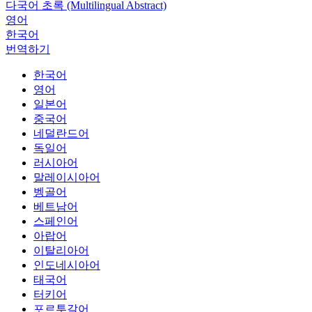
다국어 초록 (Multilingual Abstract)
영어
한국어
번역하기
한국어
영어
일본어
중국어
네덜란드어
독일어
러시아어
말레이시아어
벵골어
베트남어
스페인어
아랍어
이탈리아어
인도네시아어
태국어
터키어
포르투갈어