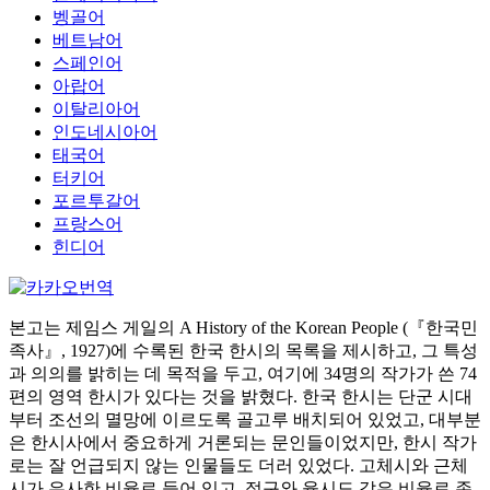
벵골어
베트남어
스페인어
아랍어
이탈리아어
인도네시아어
태국어
터키어
포르투갈어
프랑스어
힌디어
본고는 제임스 게일의 A History of the Korean People (『한국민
족사』, 1927)에 수록된 한국 한시의 목록을 제시하고, 그 특성
과 의의를 밝히는 데 목적을 두고, 여기에 34명의 작가가 쓴 74
편의 영역 한시가 있다는 것을 밝혔다. 한국 한시는 단군 시대
부터 조선의 멸망에 이르도록 골고루 배치되어 있었고, 대부분
은 한시사에서 중요하게 거론되는 문인들이었지만, 한시 작가
로는 잘 언급되지 않는 인물들도 더러 있었다. 고체시와 근체
시가 유사한 비율로 들어 있고, 절구와 율시도 같은 비율로 존