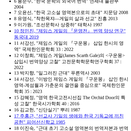
6 봉준수, "한국 문학의 외국어 번역" 연세대 출판부
2004
7 오윤선, "한국 고소설 영역본으로의 초대" 지문당 2008
8 유영식, "착한목쟈―게일의 삶과 선교" 진흥 2013
9 이가원, "조선문학사 상중하" 태학사 1997
10 정민진, "제임스 게일의 『운영전』 번역 양상 연구"
동국대 2019
11 서강선, "제임스 게일의 『구운몽』 삽입 한시의 영
역" 국제한인문학회 33 : 2022
12 이창희, "제임스 게일(James Scarth Gale)의 <구운몽>
삽입시 번역양상 고찰" 고전문학학문학연구학회 37 :
2022
13 박지향, "일그러진 근대" 푸른역사 2003
14 서강선, "이방인 제임스 게일의 『구운몽』 삽인 한시
영역-계섬월과 가춘운의 결연을 중심으로" 국제한인문
학회 35 : 2023
15 강혜정, "영역 한국고전시선집 The Orchid Door의 특
성 고찰" 한국시가학회 40 : 2016
16 김교헌, "신단실기" 뿌리 1987
17 주홍근, "선교사 기일의 생애와 한국 기독교에 끼친
공헌" 피어선신학교 1985
18 이진숙, "근대 초기 고소설 영역본의 번역저본과 번역