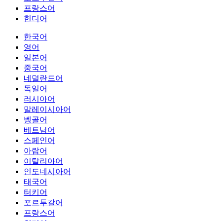
프랑스어
힌디어
한국어
영어
일본어
중국어
네덜란드어
독일어
러시아어
말레이시아어
벵골어
베트남어
스페인어
아랍어
이탈리아어
인도네시아어
태국어
터키어
포르투갈어
프랑스어