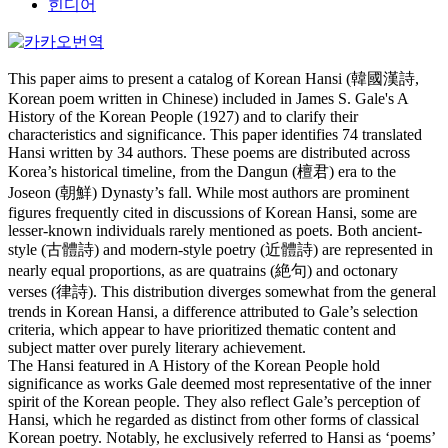
힌디어
This paper aims to present a catalog of Korean Hansi (韓國漢詩,
Korean poem written in Chinese) included in James S. Gale's A
History of the Korean People (1927) and to clarify their
characteristics and significance. This paper identifies 74 translated
Hansi written by 34 authors. These poems are distributed across
Korea’s historical timeline, from the Dangun (檀君) era to the
Joseon (朝鮮) Dynasty’s fall. While most authors are prominent
figures frequently cited in discussions of Korean Hansi, some are
lesser-known individuals rarely mentioned as poets. Both ancient-
style (古體詩) and modern-style poetry (近體詩) are represented in
nearly equal proportions, as are quatrains (絶句) and octonary
verses (律詩). This distribution diverges somewhat from the general
trends in Korean Hansi, a difference attributed to Gale’s selection
criteria, which appear to have prioritized thematic content and
subject matter over purely literary achievement.
The Hansi featured in A History of the Korean People hold
significance as works Gale deemed most representative of the inner
spirit of the Korean people. They also reflect Gale’s perception of
Hansi, which he regarded as distinct from other forms of classical
Korean poetry. Notably, he exclusively referred to Hansi as ‘poems’