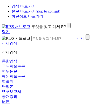
검색 바로가기
본문 바로가기(skip to content)
하단정보 바로가기
무엇을 찾고 계세요?
닫기
삭제
상세검색
상세검색
통합검색
국내학술논문
학위논문
해외학술논문
학술지
단행본
연구보고서
공개강의
버튼