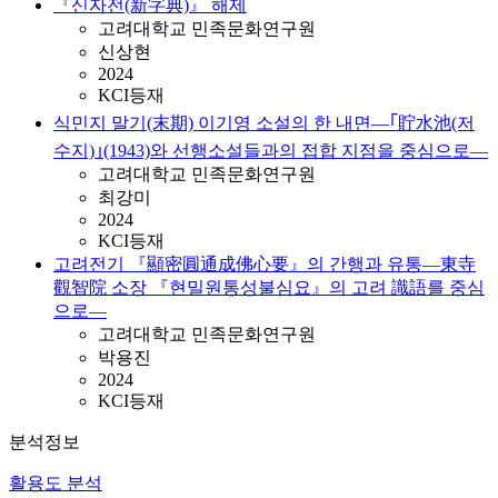
『신자전(新字典)』 해제
고려대학교 민족문화연구원
신상현
2024
KCI등재
식민지 말기(末期) 이기영 소설의 한 내면―｢貯水池(저
수지)｣(1943)와 선행소설들과의 접합 지점을 중심으로―
고려대학교 민족문화연구원
최강미
2024
KCI등재
고려전기 『顯密圓通成佛心要』의 간행과 유통―東寺
觀智院 소장 『현밀원통성불심요』의 고려 識語를 중심
으로―
고려대학교 민족문화연구원
박용진
2024
KCI등재
분석정보
활용도 분석