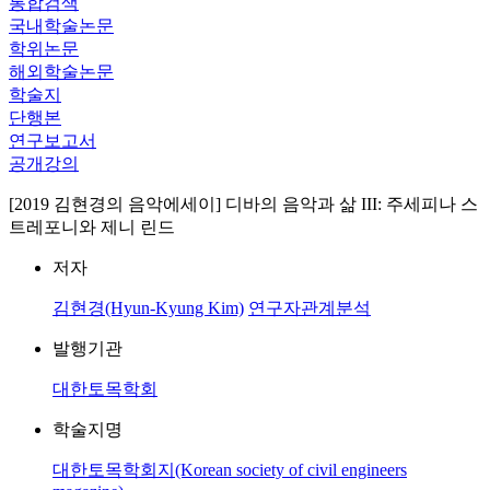
통합검색
국내학술논문
학위논문
해외학술논문
학술지
단행본
연구보고서
공개강의
[2019 김현경의 음악에세이] 디바의 음악과 삶 III: 주세피나 스
트레포니와 제니 린드
저자
김현경(Hyun-Kyung Kim)
연구자관계분석
발행기관
대한토목학회
학술지명
대한토목학회지(Korean society of civil engineers