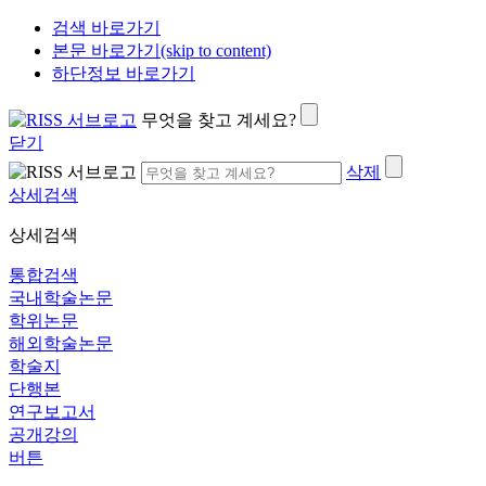
검색 바로가기
본문 바로가기(skip to content)
하단정보 바로가기
무엇을 찾고 계세요?
닫기
삭제
상세검색
상세검색
통합검색
국내학술논문
학위논문
해외학술논문
학술지
단행본
연구보고서
공개강의
버튼