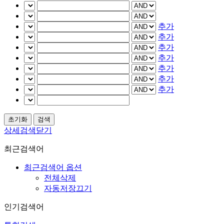
추가
추가
추가
추가
추가
추가
추가
상세검색닫기
최근검색어
최근검색어 옵션
전체삭제
자동저장끄기
인기검색어