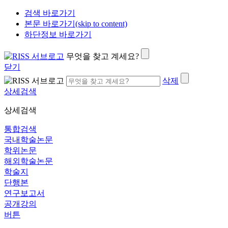
검색 바로가기
본문 바로가기(skip to content)
하단정보 바로가기
무엇을 찾고 계세요?
닫기
삭제
상세검색
상세검색
통합검색
국내학술논문
학위논문
해외학술논문
학술지
단행본
연구보고서
공개강의
버튼