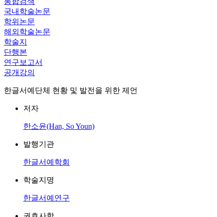
통합검색
국내학술논문
학위논문
해외학술논문
학술지
단행본
연구보고서
공개강의
한글서예단체 현황 및 발전을 위한 제언
저자
한소윤(Han, So Youn)
발행기관
한글서예학회
학술지명
한글서예연구
권호사항