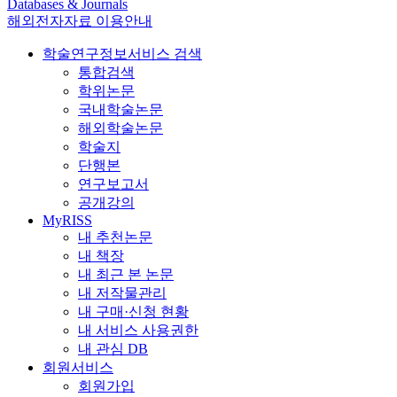
Databases & Journals
해외전자자료 이용안내
학술연구정보서비스 검색
통합검색
학위논문
국내학술논문
해외학술논문
학술지
단행본
연구보고서
공개강의
MyRISS
내 추천논문
내 책장
내 최근 본 논문
내 저작물관리
내 구매·신청 현황
내 서비스 사용권한
내 관심 DB
회원서비스
회원가입