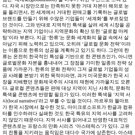
다. 자국 시장만으로는 만족하지 못한 거대 자본이 해외로 눈
을 돌리면서, 전 세계에서 거대한 판매고를 기록하는 글로벌
브랜드를 만들기 위해 수많은 기업들이 ‘세계화’를 부르짖었
던 것이다. 그와 반대로 지역적인 특색을 살려 세계 시장을 공
략하려는 지역 기업이나 지역문화의 확산 또한 ‘글로컬 마케
팅’이라 부른다. 지금 ‘한류’는 문화 세계화의 물결 속에서 살
아남기 위해 노력하고 있으며, 오히려 ‘글로컬 문화 전략’이라
는 이름으로 한류의 성공을 계획하고 있기도 하다. 그런데 한
류는 온전히 한국적인 특성을 기반으로 한 콘텐츠인가, 아니면
글로벌문화 자본을 흉내내어 그 장점을 가미한 일종의 전략 상
품에 가까운가. 한류의 문화 전략이 그저 글로벌 기업들의 성
공 사례를 본받기 위한 목적이라면, 과거 미국문화가 한국 시
장을 지배했던 문화제국주의 시대의 재현에 가까울지도 모른
다. 글로컬 콘덴츠들은 판매 대상 지역이 지닌 사회적, 문화적
특색을 콘텐츠에 반영할 필요가 있다. 이러한 특색을 ‘지역 서
사(local narrative)’라고 부를 수 있을 것이다. 까르푸와 월마트
가 한국 시장에서 철수한 것도, 마이크로소프트가 한글과 컴퓨
터를 인수하려다 실패한 것도 한국 특유의 지역 서사를 고려하
지 않았기 때문이다. 지역 서사를 읽어내고 반영한 대표적인
콘텐츠로는 프랑스의 만화 시리즈 ‘아스테릭스’가 있다. 고유
의 전통을 지키려는 움직임은 대다수 국가에 상존한다. 아스테