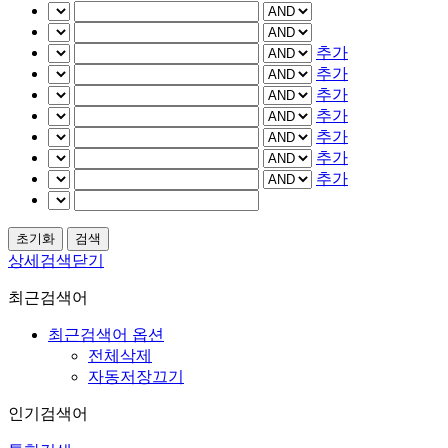
추가
추가
추가
추가
추가
추가
추가
상세검색닫기
최근검색어
최근검색어 옵션
전체삭제
자동저장끄기
인기검색어