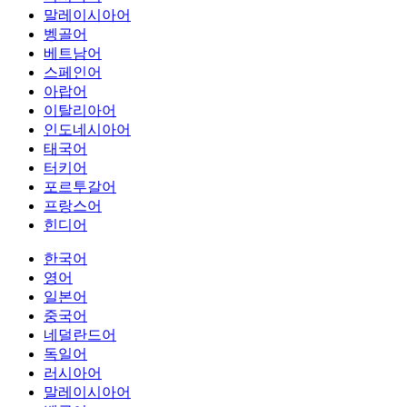
말레이시아어
벵골어
베트남어
스페인어
아랍어
이탈리아어
인도네시아어
태국어
터키어
포르투갈어
프랑스어
힌디어
한국어
영어
일본어
중국어
네덜란드어
독일어
러시아어
말레이시아어