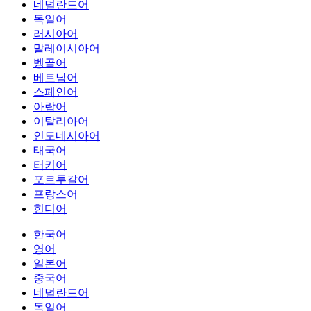
네덜란드어
독일어
러시아어
말레이시아어
벵골어
베트남어
스페인어
아랍어
이탈리아어
인도네시아어
태국어
터키어
포르투갈어
프랑스어
힌디어
한국어
영어
일본어
중국어
네덜란드어
독일어