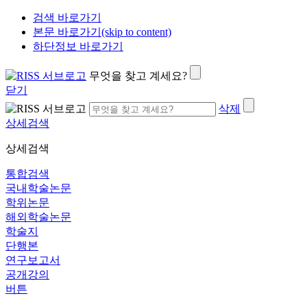
검색 바로가기
본문 바로가기(skip to content)
하단정보 바로가기
무엇을 찾고 계세요?
닫기
삭제
상세검색
상세검색
통합검색
국내학술논문
학위논문
해외학술논문
학술지
단행본
연구보고서
공개강의
버튼