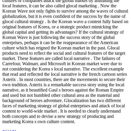
cultures or companies attack the global market by animating the
local features, it can be also called glocal marketing . Now the
Korean Wave not only fights to survive among the waves of cultural
globalization, but it is even confident of the success by the name of
glocal cultural strategy . Is the Korean wave a content fully based on
original features of Korea, or a strategic product mimicking the
global capital and getting its advantages? If the cultural strategy of
Korean Wave is just following the success story of the global
enterprises, perhaps it can be the reappearance of the American
culture which has reigned the Korean market in the past. Glocal
products need to reflect the social and cultural features of the target
market. These features are called local narrative . The failures of
Carrefour, Walmarr, and Microsoft in Korean market were due to
not considering the Korea s local narrative. The excellent example
that read and reflected the local narrative is the french cartoon series
Asterix . In most countries, there are the movements to secure their
own tradition. Asterix is a remarkable success story using the local
narrative, as it beautified Gaul s heroes against the Roman Empire
and used but not humbled other cultural area as the material and
background of heroes adventure. Glocalization has two different
faces of marketing strategy of global enterprises and attack of local
content to world-wide market . It is needed to clearly understand
both concepts and to devise a new strategy of producing and
marketing Korea s own culture content.