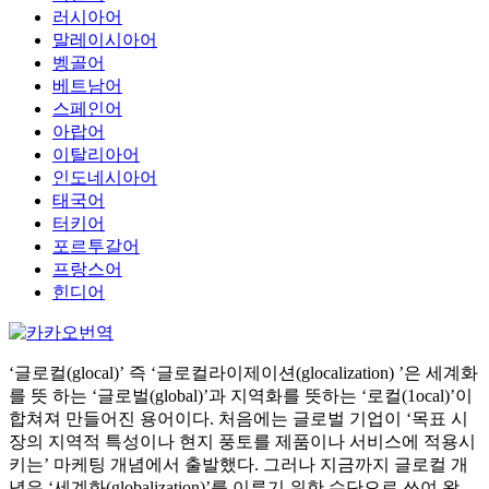
러시아어
말레이시아어
벵골어
베트남어
스페인어
아랍어
이탈리아어
인도네시아어
태국어
터키어
포르투갈어
프랑스어
힌디어
‘글로컬(glocal)’ 즉 ‘글로컬라이제이션(glocalization) ’은 세계화
를 뜻 하는 ‘글로벌(global)’과 지역화를 뜻하는 ‘로컬(1ocal)’이
합쳐져 만들어진 용어이다. 처음에는 글로벌 기업이 ‘목표 시
장의 지역적 특성이나 현지 풍토를 제품이나 서비스에 적용시
키는’ 마케팅 개념에서 출발했다. 그러나 지금까지 글로컬 개
념은 ‘세계화(globalization)’를 이루기 위한 수단으로 쓰여 왔