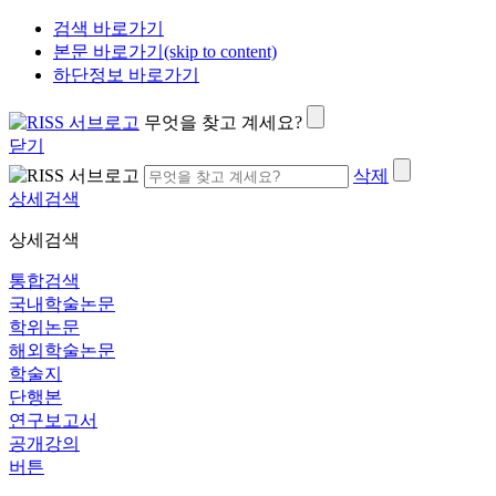
검색 바로가기
본문 바로가기(skip to content)
하단정보 바로가기
무엇을 찾고 계세요?
닫기
삭제
상세검색
상세검색
통합검색
국내학술논문
학위논문
해외학술논문
학술지
단행본
연구보고서
공개강의
버튼