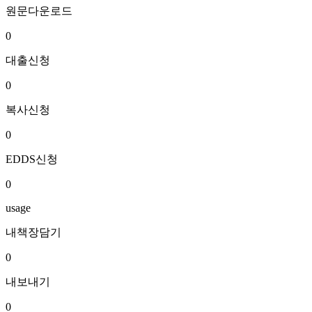
원문다운로드
0
대출신청
0
복사신청
0
EDDS신청
0
usage
내책장담기
0
내보내기
0