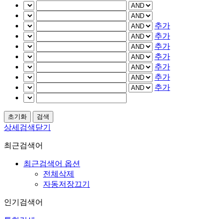
추가
추가
추가
추가
추가
추가
추가
상세검색닫기
최근검색어
최근검색어 옵션
전체삭제
자동저장끄기
인기검색어