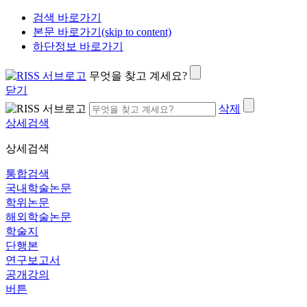
검색 바로가기
본문 바로가기(skip to content)
하단정보 바로가기
무엇을 찾고 계세요?
닫기
삭제
상세검색
상세검색
통합검색
국내학술논문
학위논문
해외학술논문
학술지
단행본
연구보고서
공개강의
버튼