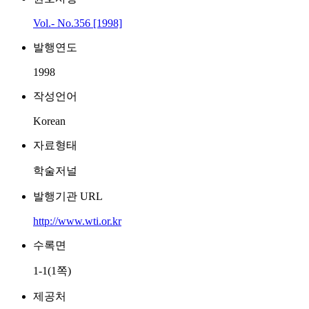
Vol.- No.356 [1998]
발행연도
1998
작성언어
Korean
자료형태
학술저널
발행기관 URL
http://www.wti.or.kr
수록면
1-1(1쪽)
제공처