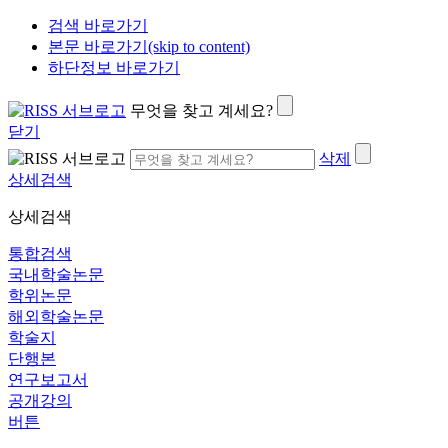
검색 바로가기
본문 바로가기(skip to content)
하단정보 바로가기
무엇을 찾고 계세요?
닫기
삭제
상세검색
상세검색
통합검색
국내학술논문
학위논문
해외학술논문
학술지
단행본
연구보고서
공개강의
버튼