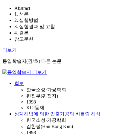
Abstract
1. 서론
2. 실험방법
3. 실험결과 및 고찰
4. 결론
참고문헌
더보기
동일학술지(권/호) 다른 논문
회보
한국소성·가공학회
편집부(편집자)
1998
KCI등재
상계해법에 의한 압출가공의 비틀림 해석
한국소성·가공학회
김한봉(Han Bong Kim)
1998