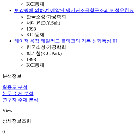
KCI등재
보강링에 의하여 예압된 냉간단조금형구조의 탄성유한요
한국소성·가공학회
서대윤(D.Y.Suh)
1998
KCI등재
레이저 용접 테일러드 블랭크의 기본 성형특성 III
한국소성·가공학회
박기철(K.C.Park)
1998
KCI등재
분석정보
활용도 분석
논문 주제 분석
연구자 주제 분석
View
상세정보조회
0