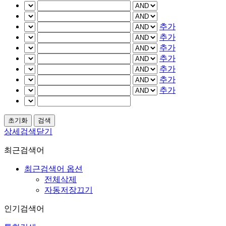
추가
추가
추가
추가
추가
추가
추가
상세검색닫기
최근검색어
최근검색어 옵션
전체삭제
자동저장끄기
인기검색어