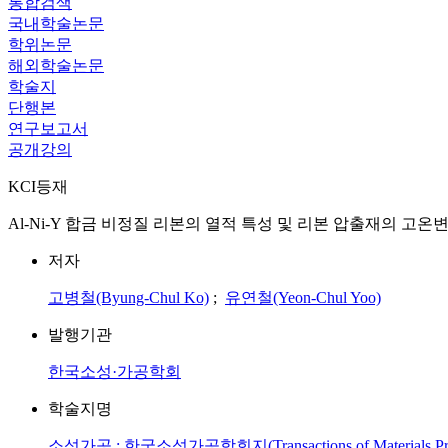
통합검색
국내학술논문
학위논문
해외학술논문
학술지
단행본
연구보고서
공개강의
KCI등재
Al-Ni-Y 합금 비정질 리본의 열적 특성 및 리본 압출재의 고온
저자
고병철(Byung-Chul Ko)
;
유연철(Yeon-Chul Yoo)
발행기관
한국소성·가공학회
학술지명
소성가공 : 한국소성가공학회지(Transactions of Materials Pro