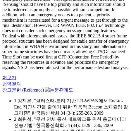
‘Sensing’ should have the top priority and such information should
be transferred as promptly as possible without competition. In
addition, when an emergency occurs to a patient, a priority
mechanism is necessitated for a urgent message to get through to the
final destination. However, LR-WPAN IEEE 802.15.4 technology
does not consider such emergency message handling features.
To deal with aforementioned issues, the IEEE 802.15.4 super frame
protocol structure has been designed for stable transfer of emergency
information in WBAN environment in this study, and alternation to
super frame structures have been made, allowing GTS(Guaranteed
Time Slot) can be used first at CFP (Contention Free Period) by
reserving the resources in advance and prioritize the emergency
signals. NS-2 has been utilized for the performance test and analysis.
더보기
번역결과
참고문헌 (Reference)
1 강재은, "클러스터-트리 기반 LR-WPAN에서 End-to-
End 지연시간을 줄이기 위한 적응적 Beacon 스케쥴링 알
고리즘" 한국통신학회 34 (34): 255-263, 2009
2 최원석, "무선 인체 통신 네트워크를 위한 응급데이터
전송기법" 한국통신학회 34 (34): 1329-1336, 2009