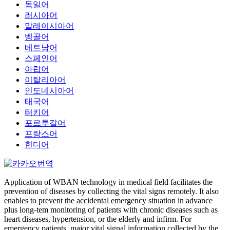
독일어
러시아어
말레이시아어
벵골어
베트남어
스페인어
아랍어
이탈리아어
인도네시아어
태국어
터키어
포르투갈어
프랑스어
힌디어
Application of WBAN technology in medical field facilitates the
prevention of diseases by collecting the vital signs remotely. It also
enables to prevent the accidental emergency situation in advance
plus long-tem monitoring of patients with chronic diseases such as
heart diseases, hypertension, or the elderly and infirm. For
emergency patients, major vital signal information collected by the