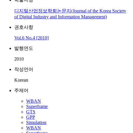
디지털산업정보학회논문지(Journal of the Korea Society
of Digital Industry and Information Management)
권호사항
Vol.6 No.4 [2010]
발행연도
2010
작성언어
Korean
주제어
WBAN
Superframe
GTS
GPP
Simulation
WBAN