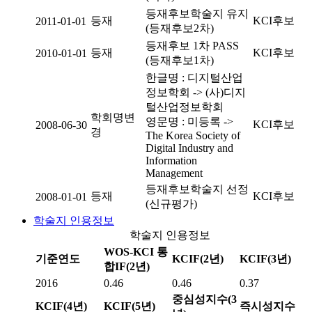
등재후보학술지 유지
등재
KCI후보
2011-01-01
(등재후보2차)
등재후보 1차 PASS
등재
KCI후보
2010-01-01
(등재후보1차)
한글명 : 디지털산업
정보학회 -> (사)디지
털산업정보학회
학회명변
영문명 : 미등록 ->
KCI후보
2008-06-30
경
The Korea Society of
Digital Industry and
Information
Management
등재후보학술지 선정
등재
KCI후보
2008-01-01
(신규평가)
학술지 인용정보
학술지 인용정보
WOS-KCI 통
기준연도
KCIF(2년)
KCIF(3년)
합IF(2년)
2016
0.46
0.46
0.37
중심성지수(3
KCIF(4년)
KCIF(5년)
즉시성지수