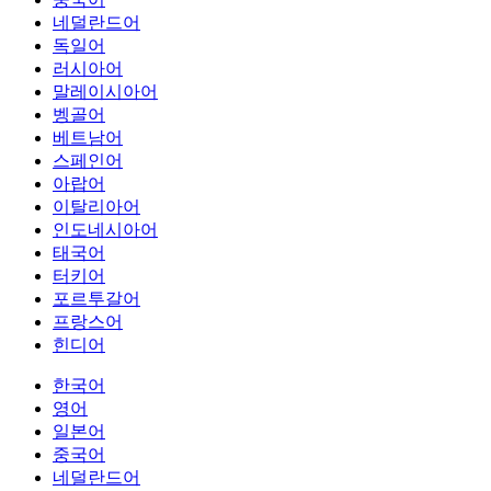
네덜란드어
독일어
러시아어
말레이시아어
벵골어
베트남어
스페인어
아랍어
이탈리아어
인도네시아어
태국어
터키어
포르투갈어
프랑스어
힌디어
한국어
영어
일본어
중국어
네덜란드어