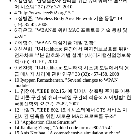
3 김헌성, "만성질환자 관리를 위한 유비쿼터스 헬스케
어 시스템" 27 (27): 3-7, 2010
4 "http://www.ieee802.org/15."
5 장병준, "Wireless Body Area Network 기술 동향" 19
(19): 35-45, 2008
6 김은교, "WBAN을 위한 MAC 프로토콜 기술 동향 및
과제"
7 이형수, "WBAN 핵심기술 개발 현황"
8 신선희, "U-Healthcare 환경에서 환자정보보호를 위한
전자차트 부분 암호화 기법 설계" (사)디지털산업정보학
회 6 (6): 91-101, 2010
9 윤찬영, "U-Healthcare 모니터링 시스템 모델에서의 응
급 메시지 처리에 관한 연구" 33 (33): 457-458, 2008
10 Iyappan Ramachanran, "Several changes to WPAN
module"
11 김정아, "IEEE 802.15.4에 있어서 샘플링 주기를 이용
한 비콘 구간 및 슈퍼프레임 구간의 적응적 제어방법" 한
국통신학회 32 (32): 75-82, 2007
12 박일권, "IEEE 802. 15. 4 시스템에서 GTS 서비스 지
연시간 단축을 위한 새로운 MAC 프로토콜 구조"
13 "Application Class Structure"
14 Jianliang Zheng, "Added code for mac802.15.4"
15 Anis Koubaa, "A comprehensive simulation study of