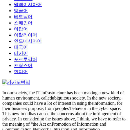
말레이시아어
벵골어
베트남어
스페인어
아랍어
이탈리아어
인도네시아어
태국어
터키어
포르투갈어
프랑스어
힌디어
In our society, the IT infrastructure has been making a new kind of
human environment, calledubiquitous society. In the new society,
companies could have a lot of interest in using theinformation, for
their business purpose, from peoples’behavior in the cyber space.
This new trendhas caused the concerns about the infringement of
privacy. In considering the issues above, I think, we have to refer to
the meaning of “the Act onPromotion of Information and
Communication Network Utilization and Information