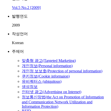
Vol.5 No.2 [2009]
발행연도
2009
작성언어
Korean
주제어
맞춤형 광고(Targeted Marketing)
개인정보(Personal information)
개인정 보보호(Protection of personal information)
쿠키정보(Cookie informaion)
유비쿼터스 (ubiquitous)
생성정보
인터넷 광고(Advertising on Internet)
정보통신망법(the Act on Promotion of Information
and Communication Network Utilization and
Information Protection)
RFID