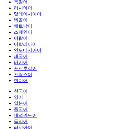
독일어
러시아어
말레이시아어
벵골어
베트남어
스페인어
아랍어
이탈리아어
인도네시아어
태국어
터키어
포르투갈어
프랑스어
힌디어
한국어
영어
일본어
중국어
네덜란드어
독일어
러시아어