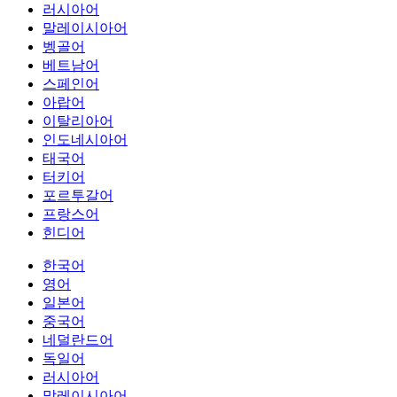
러시아어
말레이시아어
벵골어
베트남어
스페인어
아랍어
이탈리아어
인도네시아어
태국어
터키어
포르투갈어
프랑스어
힌디어
한국어
영어
일본어
중국어
네덜란드어
독일어
러시아어
말레이시아어