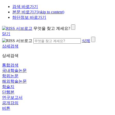
검색 바로가기
본문 바로가기(skip to content)
하단정보 바로가기
무엇을 찾고 계세요?
닫기
삭제
상세검색
상세검색
통합검색
국내학술논문
학위논문
해외학술논문
학술지
단행본
연구보고서
공개강의
버튼