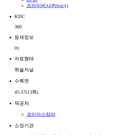
프라이버시(Privacy)
KDC
360
등재정보
01
자료형태
학술저널
수록면
45-57(13쪽)
제공처
코리아스칼라
소장기관