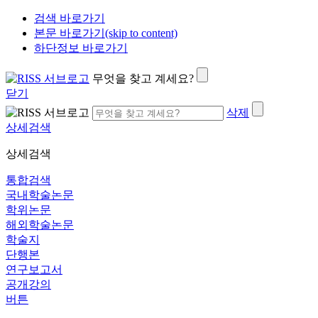
검색 바로가기
본문 바로가기(skip to content)
하단정보 바로가기
무엇을 찾고 계세요?
닫기
삭제
상세검색
상세검색
통합검색
국내학술논문
학위논문
해외학술논문
학술지
단행본
연구보고서
공개강의
버튼