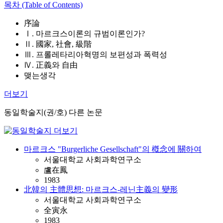
목차 (Table of Contents)
序論
Ⅰ. 마르크스이론의 규범이론인가?
Ⅱ. 國家, 社會, 級階
Ⅲ. 프롤레타리아혁명의 보편성과 폭력성
Ⅳ. 正義와 自由
맺는생각
더보기
동일학술지(권/호) 다른 논문
마르크스 "Burgerliche Gesellschaft"의 槪念에 關하여
서울대학교 사회과학연구소
盧在鳳
1983
北韓의 主體思想: 마르크스-레닌主義의 變形
서울대학교 사회과학연구소
全寅永
1983