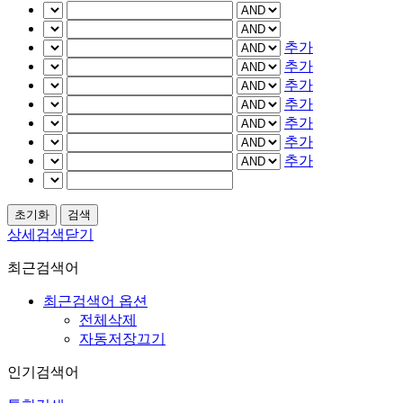
추가
추가
추가
추가
추가
추가
추가
상세검색닫기
최근검색어
최근검색어 옵션
전체삭제
자동저장끄기
인기검색어