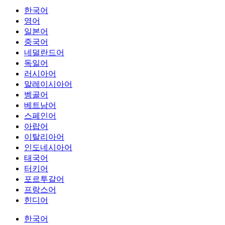
한국어
영어
일본어
중국어
네덜란드어
독일어
러시아어
말레이시아어
벵골어
베트남어
스페인어
아랍어
이탈리아어
인도네시아어
태국어
터키어
포르투갈어
프랑스어
힌디어
한국어