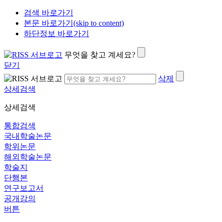
검색 바로가기
본문 바로가기(skip to content)
하단정보 바로가기
무엇을 찾고 계세요?
닫기
삭제
상세검색
상세검색
통합검색
국내학술논문
학위논문
해외학술논문
학술지
단행본
연구보고서
공개강의
버튼