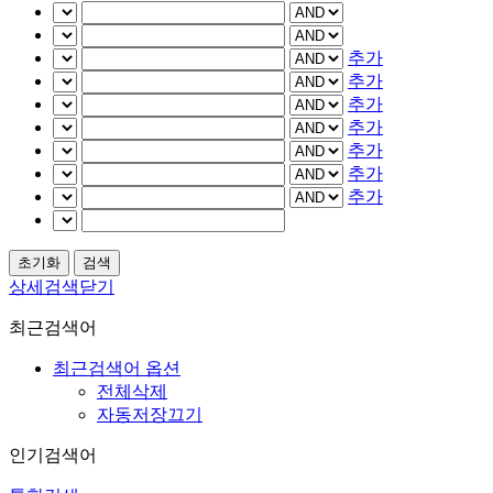
추가
추가
추가
추가
추가
추가
추가
상세검색닫기
최근검색어
최근검색어 옵션
전체삭제
자동저장끄기
인기검색어