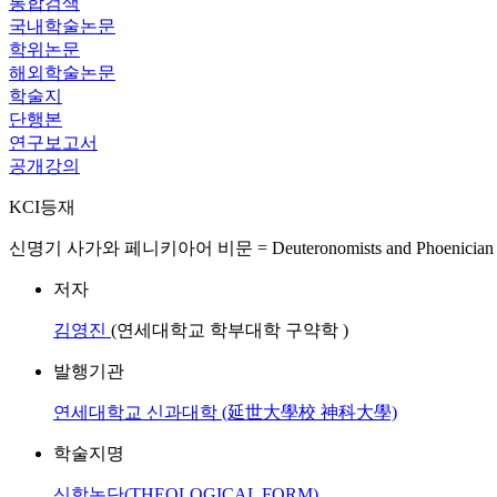
통합검색
국내학술논문
학위논문
해외학술논문
학술지
단행본
연구보고서
공개강의
KCI등재
신명기 사가와 페니키아어 비문 = Deuteronomists and Phoenician Ins
저자
김영진
(연세대학교 학부대학 구약학 )
발행기관
연세대학교 신과대학 (延世大學校 神科大學)
학술지명
신학논단(THEOLOGICAL FORM)