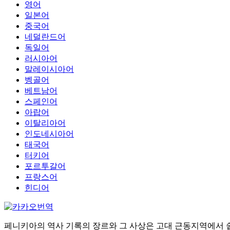
영어
일본어
중국어
네덜란드어
독일어
러시아어
말레이시아어
벵골어
베트남어
스페인어
아랍어
이탈리아어
인도네시아어
태국어
터키어
포르투갈어
프랑스어
힌디어
페니키아의 역사 기록의 장르와 그 사상은 고대 근동지역에서 쉽