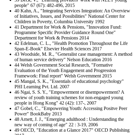
people" 67 (67): 482-496, 2015
40 Kahn, A., "Integrating Services Integration: An Overview
of Initiatives, Issues, and Possibilities" National Center for
Children in Poverty, Columbia University 1992
41 Department for Work & Pensions, "Innovation Fund:
Programme Specific Provider Guidance Round One"
Department for Work & Pensions 2014
42 Edelman, C. L., "Health Promotion Throughout the Life
Span-E-Book" Elsevier Health Sciences 2017
43 Woodside, M. R., "Generalist case management: A method
of human service delivery" Nelson Education 2016
44 Welsh Government Social Research, "Formative
Evaluation of the Youth Engagement and Progression
Framework: Final report" Welsh Government 2015
45 Mangal, S. K., "Essentials of educational psychology"
PHI Learning Pvt. Ltd. 2007
46 Ngai, S. S. Y., "Empowerment or disempowerment? A
review of youth training schemes for non-engaged young
people in Hong Kong" 42 (42): 137-, 2007
47 Gobel, C., "Empowering Youth: Accessing Positve Peer
Power" BookBaby 2013
48 Arnett, J. J., "Emerging adulthood : Understanding the
new way of coming of age" 22 : 3-19, 2006
49 OECD, "Education at a Glance 2017" OECD Publishing