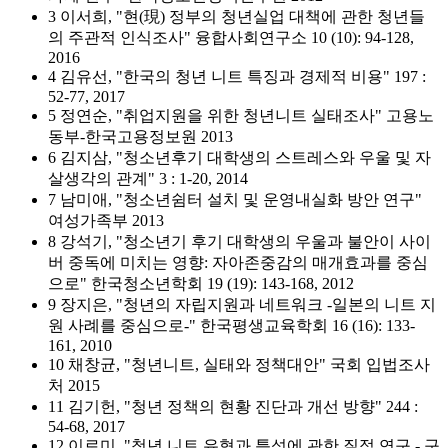
3 이서희, "현(現) 정부의 청년실업 대책에 관한 청년들
의 주관적 인식조사" 융합사회연구소 10 (10): 94-128,
2016
4 김유선, "한국의 청년 니트 특징과 경제적 비용" 197 :
52-77, 2017
5 정연순, "취업지원을 위한 청년니트 실태조사" 고용노
동부-한국고용정보원 2013
6 김지삼, "청소년후기 대학생의 스트레스와 우울 및 자
살생각의 관계" 3 : 1-20, 2014
7 남미애, "청소년쉼터 설치 및 운영내실화 방안 연구"
여성가족부 2013
8 강석기, "청소년기 후기 대학생의 우울과 불안이 사이
버 중독에 미치는 영향: 자아존중감의 매개효과를 중심
으로" 한국청소년학회 19 (19): 143-168, 2012
9 장지은, "청년의 자립지원과 네트워크 -일본의 니트 지
원 사례를 중심으로-" 한국평생교육학회 16 (16): 133-
161, 2010
10 채창균, "청년니트, 실태와 정책대안" 국회 입법조사
처 2015
11 김기헌, "청년 정책의 현황 진단과 개선 방향" 244 :
54-68, 2017
12 이로미, "청년 니트 유형과 특성에 관한 질적 연구 - 구