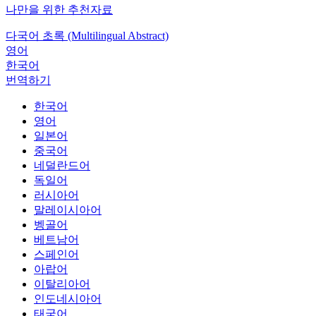
나만을 위한 추천자료
다국어 초록 (Multilingual Abstract)
영어
한국어
번역하기
한국어
영어
일본어
중국어
네덜란드어
독일어
러시아어
말레이시아어
벵골어
베트남어
스페인어
아랍어
이탈리아어
인도네시아어
태국어