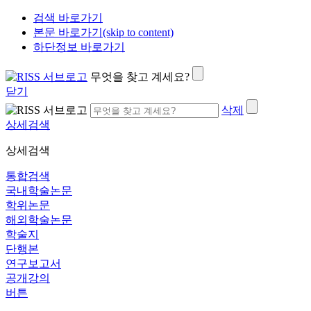
검색 바로가기
본문 바로가기(skip to content)
하단정보 바로가기
무엇을 찾고 계세요?
닫기
삭제
상세검색
상세검색
통합검색
국내학술논문
학위논문
해외학술논문
학술지
단행본
연구보고서
공개강의
버튼