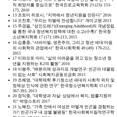
직 희망자를 중심으로" 한국진로교육학회 23 (23): 153-
175, 2010
13 츠토미 히로시, "지역에서 청년지원을 만든다" 2016
14 오찬호, "우리는 차별에 찬성합니다" 개마고원 2013
15 주경필, "성인도래기(Emerging Adulthood)의 개념정립
을 통한 국내 청년복지정책에 대한 소고(小考)" 한국청
소년복지학회 17 (17): 189-213, 2015
16 김홍중, "서바이벌, 생존주의, 그리고 청년 세대:마음
의 사회학의 관점에서" 한국사회학회 49 (49): 179-212,
2015
17 이와모토 마미, "삶의 어려움을 겪고 있는 청소년 청
년을 지원하는 K2의 활동" 2016
18 이봉주, "배분의제 성과지표 개발연구: 빈곤의 대물림
이 없는 사회" 사회복지공동모금회 2015
19 조혜영, "대학재학 후기청소년 세대의 사회적 위치 및
정체성 인식에 관한 연구" 한국청소년복지학회 15 (15):
367-393, 2013
20 정익중, "대학생과 자살: 상담에서 복지, 법률지원까
지" 박영스토리 2017
21 노혜진, "가족 안에서 여성은 어떻게 빈곤을 경험하는
가?: 빈곤가구 내 성별 불평등" 한국사회복지질적연구학