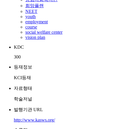
희망플랜
NEET
youth
employment
course
social welfare center
vision plan
KDC
300
등재정보
KCI등재
자료형태
학술저널
발행기관 URL
http://www.kasws.org/