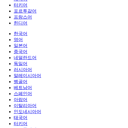
터키어
포르투갈어
프랑스어
힌디어
한국어
영어
일본어
중국어
네덜란드어
독일어
러시아어
말레이시아어
벵골어
베트남어
스페인어
아랍어
이탈리아어
인도네시아어
태국어
터키어