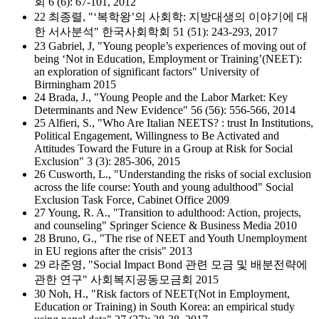
회 6 (6): 67-101, 2012
22 최종렬, "‘복학왕’의 사회학: 지방대생의 이야기에 대
한 서사분석" 한국사회학회 51 (51): 243-293, 2017
23 Gabriel, J, "Young people’s experiences of moving out of
being ‘Not in Education, Employment or Training’(NEET):
an exploration of significant factors" University of
Birmingham 2015
24 Brada, J., "Young People and the Labor Market: Key
Determinants and New Evidence" 56 (56): 556-566, 2014
25 Alfieri, S., "Who Are Italian NEETS? : trust In Institutions,
Political Engagement, Willingness to Be Activated and
Attitudes Toward the Future in a Group at Risk for Social
Exclusion" 3 (3): 285-306, 2015
26 Cusworth, L., "Understanding the risks of social exclusion
across the life course: Youth and young adulthood" Social
Exclusion Task Force, Cabinet Office 2009
27 Young, R. A., "Transition to adulthood: Action, projects,
and counseling" Springer Science & Business Media 2010
28 Bruno, G., "The rise of NEET and Youth Unemployment
in EU regions after the crisis" 2013
29 라준영, "Social Impact Bond 관련 모금 및 배분전략에
관한 연구" 사회복지공동모금회 2015
30 Noh, H., "Risk factors of NEET(Not in Employment,
Education or Training) in South Korea: an empirical study