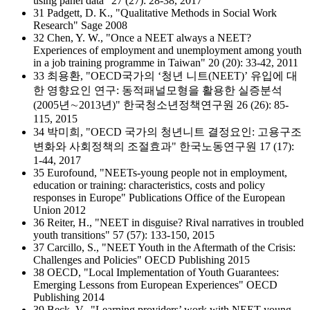
using panel data" 27 (27): 28-38, 2017
31 Padgett, D. K., "Qualitative Methods in Social Work
Research" Sage 2008
32 Chen, Y. W., "Once a NEET always a NEET?
Experiences of employment and unemployment among youth
in a job training programme in Taiwan" 20 (20): 33-42, 2011
33 최용환, "OECD국가의 ‘청년 니트(NEET)’ 유입에 대
한 영향요인 연구: 동적패널모형을 활용한 실증분석
(2005년∼2013년)" 한국청소년정책연구원 26 (26): 85-
115, 2015
34 박미희, "OECD 국가의 청년니트 결정요인: 고용구조
변화와 사회정책의 조절효과" 한국노동연구원 17 (17):
1-44, 2017
35 Eurofound, "NEETs-young people not in employment,
education or training: characteristics, costs and policy
responses in Europe" Publications Office of the European
Union 2012
36 Reiter, H., "NEET in disguise? Rival narratives in troubled
youth transitions" 57 (57): 133-150, 2015
37 Carcillo, S., "NEET Youth in the Aftermath of the Crisis:
Challenges and Policies" OECD Publishing 2015
38 OECD, "Local Implementation of Youth Guarantees:
Emerging Lessons from European Experiences" OECD
Publishing 2014
39 Beck, V., "Learning providers’ work with NEET young