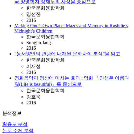
국 양명학자 정제두의 사상을 중심으로
한국문화융합학회
양선진
2016
Making One’s Own Place: Mazes and Memory in Rushdie’s
Midnight’s Children
한국문화융합학회
Sungjin Jang
2016
“동서양인의 관광에 내재된 문화차이 분석”을 읽고
한국문화융합학회
이재성
2016
영화음악이 영상에 미치는 효과 : 영화 「인생은 아름다
워(Life is beautiful)」를 중심으로
한국문화융합학회
강효욱
2016
분석정보
활용도 분석
논문 주제 분석