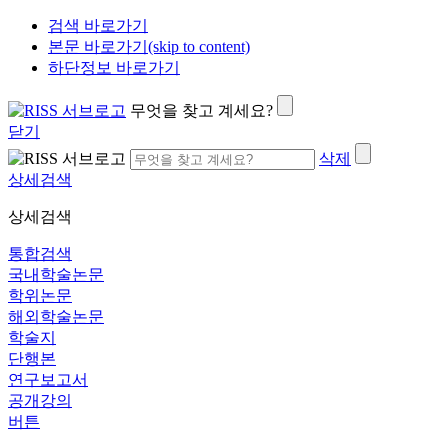
검색 바로가기
본문 바로가기(skip to content)
하단정보 바로가기
무엇을 찾고 계세요?
닫기
삭제
상세검색
상세검색
통합검색
국내학술논문
학위논문
해외학술논문
학술지
단행본
연구보고서
공개강의
버튼