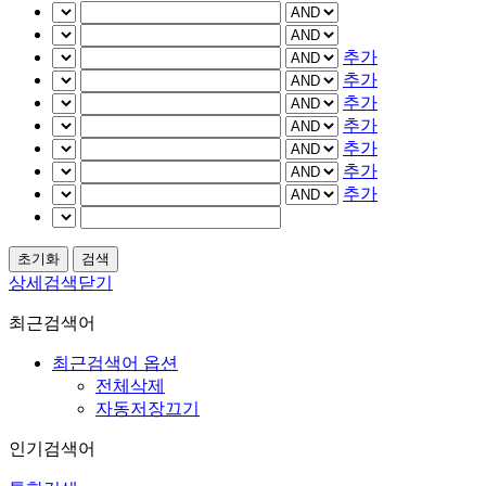
추가
추가
추가
추가
추가
추가
추가
상세검색닫기
최근검색어
최근검색어 옵션
전체삭제
자동저장끄기
인기검색어