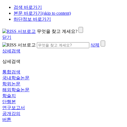
검색 바로가기
본문 바로가기(skip to content)
하단정보 바로가기
무엇을 찾고 계세요?
닫기
삭제
상세검색
상세검색
통합검색
국내학술논문
학위논문
해외학술논문
학술지
단행본
연구보고서
공개강의
버튼