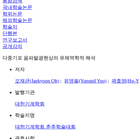
통합검색
국내학술논문
학위논문
해외학술논문
학술지
단행본
연구보고서
공개강의
다중기포 음파발광현상의 유체역학적 해석
저자
오재균(Jaekyoon Oh)
;
유영필(Yungpil Yoo)
;
곽호영(Ho-Yo
발행기관
대한기계학회
학술지명
대한기계학회 춘추학술대회
권호사항