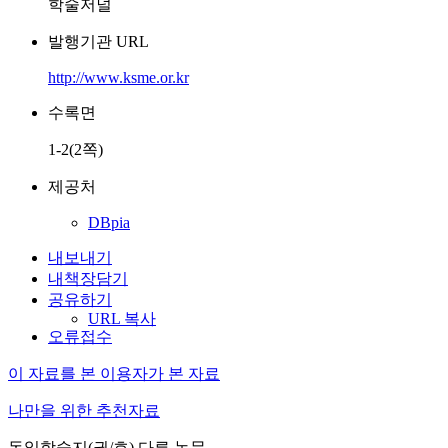
학술저널
발행기관 URL
http://www.ksme.or.kr
수록면
1-2(2쪽)
제공처
DBpia
내보내기
내책장담기
공유하기
URL 복사
오류접수
이 자료를 본 이용자가 본 자료
나만을 위한 추천자료
동일학술지(권/호) 다른 논문