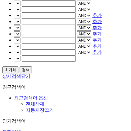
추가
추가
추가
추가
추가
추가
추가
상세검색닫기
최근검색어
최근검색어 옵션
전체삭제
자동저장끄기
인기검색어