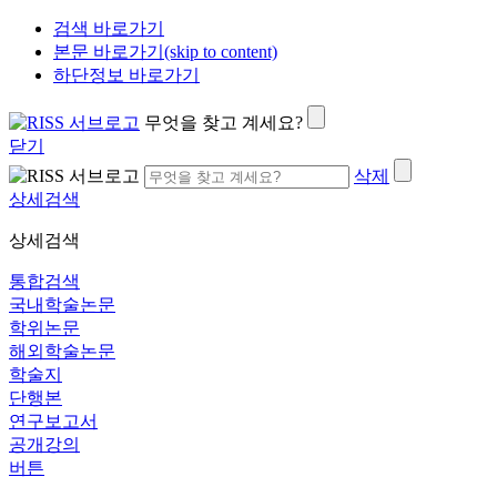
검색 바로가기
본문 바로가기(skip to content)
하단정보 바로가기
무엇을 찾고 계세요?
닫기
삭제
상세검색
상세검색
통합검색
국내학술논문
학위논문
해외학술논문
학술지
단행본
연구보고서
공개강의
버튼