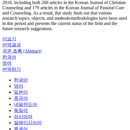
2018, including both 288 articles in the Korean Journal of Christian
Counseling and 179 articles in the Korean Journal of Pastoral Care
and Counseling. As a result, this study finds out that various
research topics, objects, and methods/methodologies have been used
in this period and presents the current status of the field and the
future research suggestions.
더보기
번역결과
국문 초록 (Abstract)
한국어
영어
번역하기
한국어
영어
일본어
중국어
네덜란드어
독일어
러시아어
말레이시아어
벵골어