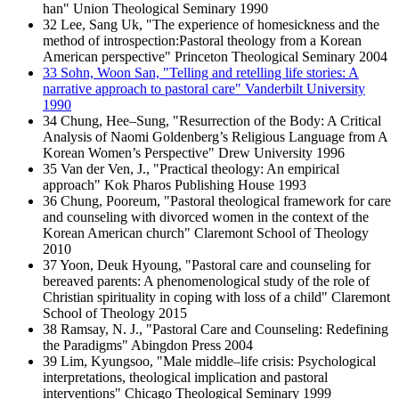
han" Union Theological Seminary 1990
32 Lee, Sang Uk, "The experience of homesickness and the
method of introspection:Pastoral theology from a Korean
American perspective" Princeton Theological Seminary 2004
33 Sohn, Woon San, "Telling and retelling life stories: A
narrative approach to pastoral care" Vanderbilt University
1990
34 Chung, Hee–Sung, "Resurrection of the Body: A Critical
Analysis of Naomi Goldenberg’s Religious Language from A
Korean Women’s Perspective" Drew University 1996
35 Van der Ven, J., "Practical theology: An empirical
approach" Kok Pharos Publishing House 1993
36 Chung, Pooreum, "Pastoral theological framework for care
and counseling with divorced women in the context of the
Korean American church" Claremont School of Theology
2010
37 Yoon, Deuk Hyoung, "Pastoral care and counseling for
bereaved parents: A phenomenological study of the role of
Christian spirituality in coping with loss of a child" Claremont
School of Theology 2015
38 Ramsay, N. J., "Pastoral Care and Counseling: Redefining
the Paradigms" Abingdon Press 2004
39 Lim, Kyungsoo, "Male middle–life crisis: Psychological
interpretations, theological implication and pastoral
interventions" Chicago Theological Seminary 1999