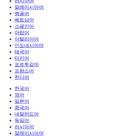
러시아어
말레이시아어
벵골어
베트남어
스페인어
아랍어
이탈리아어
인도네시아어
태국어
터키어
포르투갈어
프랑스어
힌디어
한국어
영어
일본어
중국어
네덜란드어
독일어
러시아어
말레이시아어