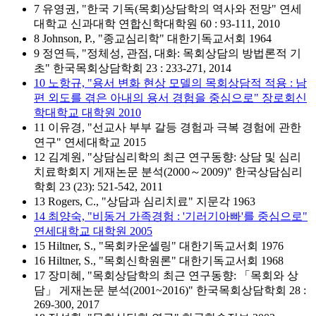
7 유영권, "한국 기독(목회)상담학의 역사와 전망" 연세
대학교 신과대학 연합신학대학원 60 : 93-111, 2010
8 Johnson, P., "종교심리학" 대한기독교서회 1964
9 정연득, "정체성, 관점, 대화: 목회상담의 방법론적 기
초" 한국목회상담학회 23 : 233-271, 2014
10 노항규, "용서 변화 현상 모델의 목회상담적 적용 : 남
편 외도를 겪은 아내의 용서 경험을 중심으로" 장로회신
학대학교 대학원 2010
11 이유경, "선교사 부부 갈등 경험과 극복 경험에 관한
연구" 연세대학교 2015
12 김계원, "상담심리학의 최근 연구동향: 상담 및 심리
치료학회지 게재논문 분석(2000～2009)" 한국상담심리
학회 23 (23): 521-542, 2011
13 Rogers, C., "상담과 심리치료" 지문각 1963
14 최양숙, "비동거 가족경험 : '기러기아빠'를 중심으로"
연세대학교 대학원 2005
15 Hiltner, S., "목회카운셀링" 대한기독교서회 1976
16 Hiltner, S., "목회신학원론" 대한기독교서회 1968
17 장미혜, "목회상담학의 최근 연구동향: 「목회와 상
담」 게재논문 분석(2001~2016)" 한국목회상담학회 28 :
269-300, 2017