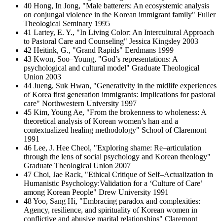
40 Hong, In Jong, "Male batterers: An ecosystemic analysis
on conjungal violence in the Korean immigrant family" Fuller
Theological Seminary 1995
41 Lartey, E. Y., "In Living Color: An Intercultural Approach
to Pastoral Care and Counseling" Jessica Kingsley 2003
42 Heitink, G., "Grand Rapids" Eerdmans 1999
43 Kwon, Soo–Young, "God’s representations: A
psychological and cultural model" Graduate Theological
Union 2003
44 Jueng, Suk Hwan, "Generativity in the midlife experiences
of Korea first generation immigrants: Implications for pastoral
care" Northwestern University 1997
45 Kim, Young Ae, "From the brokenness to wholeness: A
theoretical analysis of Korean women’s han and a
contextualized healing methodology" School of Claremont
1991
46 Lee, J. Hee Cheol, "Exploring shame: Re–articulation
through the lens of social psychology and Korean theology"
Graduate Theological Union 2007
47 Choi, Jae Rack, "Ethical Critique of Self–Actualization in
Humanistic Psychology:Validation for a ‘Culture of Care’
among Korean People" Drew University 1991
48 Yoo, Sang Hi, "Embracing paradox and complexities:
Agency, resilience, and spirituality of Korean women in
conflictive and abusive marital relationships" Claremont