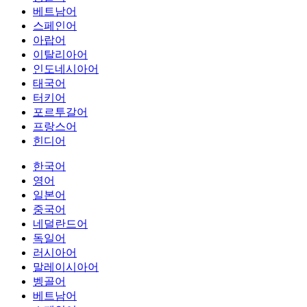
베트남어
스페인어
아랍어
이탈리아어
인도네시아어
태국어
터키어
포르투갈어
프랑스어
힌디어
한국어
영어
일본어
중국어
네덜란드어
독일어
러시아어
말레이시아어
벵골어
베트남어