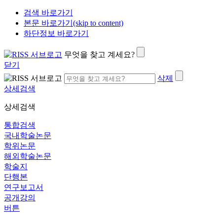
검색 바로가기
본문 바로가기(skip to content)
하단정보 바로가기
무엇을 찾고 계세요?
닫기
삭제
상세검색
상세검색
통합검색
국내학술논문
학위논문
해외학술논문
학술지
단행본
연구보고서
공개강의
버튼