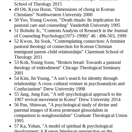
School of Theology 2015
49 Oh, Kyou Hoon, "Dimensions of chong in Korean
Christians" Northwestern University 2000
50 Yoo, Young Gweon, "Death rituals: Its implication for
pastoral care and counseling" Vanderbilt University 1995
51 Bobultz Jr., "Contents Analysis of Research in the Journal
of Counseling Psychology(1973–1998)" 46 : 496-503, 1999
52 Kwon, Jin Sook, "Contemplating connection: A feminist
pastoral theology of connection for Korean Christian
immigrant parent–child relationships" Claremont School of
Theology 2011
53 Koh, Young Soon, "Broken bread: Towards a pastoral
theology of embodiment" Chicago Theological Seminary
2001
54 Kim, Jin Young, "A son’s search for identity through
relationship: A cross–cultural venture in psychoanalysis and
Confucianism" Drew University 1998
55 Jang, Jung Eun, "A self–psychological approach to the
1907 revival movement in Korea" Drew University 2014
56 Pan, Shinwan, "A psychological study of divine and
parental images of Korea protestant glossolalists in
comparison to nonglossolalists" Graduate Theological Union
1995
57 Ka, Yohan, "A model of spiritual & psychological
development: A Korean Wesleyan perspective on the