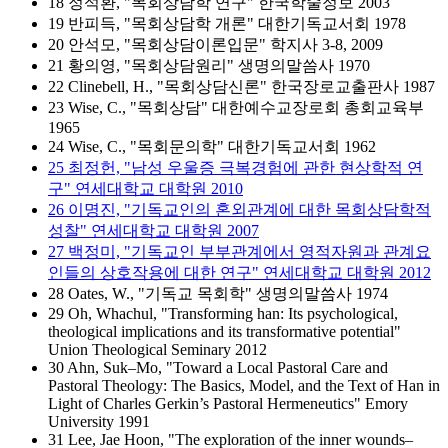
18 정석환, "목회상담학 연구" 한국학술정보 2003
19 반피득, "목회상담학 개론" 대한기독교서회 1978
20 안석모, "목회상담이론입문" 학지사 3-8, 2009
21 황의영, "목회상담원리" 생명의말씀사 1970
22 Clinebell, H., "목회상담신론" 한국장로교출판사 1987
23 Wise, C., "목회상담" 대한예수교장로회 총회교육부
1965
24 Wise, C., "목회문의학" 대한기독교서회 1962
25 최정헌, "남성 우울증 극복경험에 관한 현상학적 연
구" 연세대학교 대학원 2010
26 이명진, "기독교인의 혼외관계에 대한 목회상담학적
성찰" 연세대학교 대학원 2007
27 백정미, "기독교인 부부관계에서 영적자원과 관계요
인들의 상호작용에 대한 연구" 연세대학교 대학원 2012
28 Oates, W., "기독교 목회학" 생명의말씀사 1974
29 Oh, Whachul, "Transforming han: Its psychological,
theological implications and its transformative potential"
Union Theological Seminary 2012
30 Ahn, Suk–Mo, "Toward a Local Pastoral Care and
Pastoral Theology: The Basics, Model, and the Text of Han in
Light of Charles Gerkin’s Pastoral Hermeneutics" Emory
University 1991
31 Lee, Jae Hoon, "The exploration of the inner wounds–