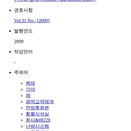
권호사항
Vol.31 No.- [2009]
발행연도
2009
작성언어
-
주제어
백제
가야
왜
광역교역체계
전방후원분
횡혈식석실
취사&#8228
난방시스템