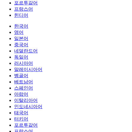
포르투갈어
프랑스어
힌디어
한국어
영어
일본어
중국어
네덜란드어
독일어
러시아어
말레이시아어
벵골어
베트남어
스페인어
아랍어
이탈리아어
인도네시아어
태국어
터키어
포르투갈어
프랑스어