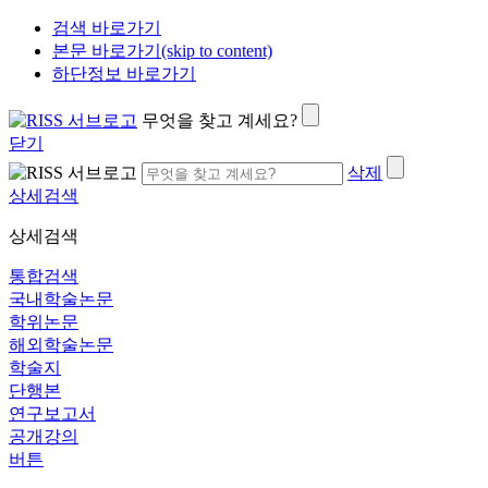
검색 바로가기
본문 바로가기(skip to content)
하단정보 바로가기
무엇을 찾고 계세요?
닫기
삭제
상세검색
상세검색
통합검색
국내학술논문
학위논문
해외학술논문
학술지
단행본
연구보고서
공개강의
버튼