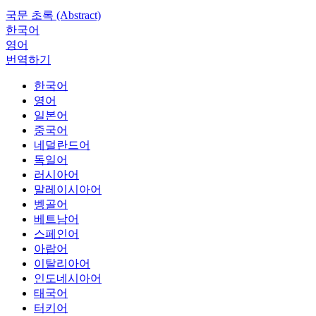
국문 초록 (Abstract)
한국어
영어
번역하기
한국어
영어
일본어
중국어
네덜란드어
독일어
러시아어
말레이시아어
벵골어
베트남어
스페인어
아랍어
이탈리아어
인도네시아어
태국어
터키어