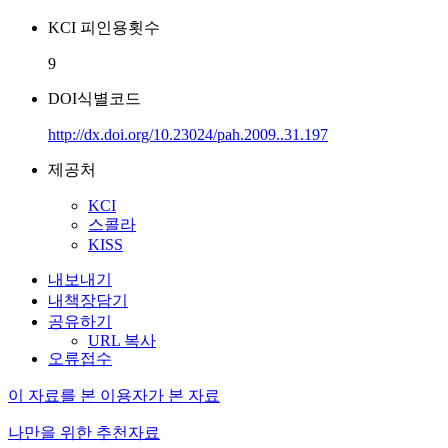
KCI 피인용횟수
9
DOI식별코드
http://dx.doi.org/10.23024/pah.2009..31.197
제공처
KCI
스콜라
KISS
내보내기
내책장담기
공유하기
URL 복사
오류접수
이 자료를 본 이용자가 본 자료
나만을 위한 추천자료