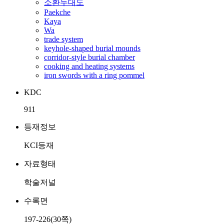
소환두대도
Paekche
Kaya
Wa
trade system
keyhole-shaped burial mounds
corridor-style burial chamber
cooking and heating systems
iron swords with a ring pommel
KDC
911
등재정보
KCI등재
자료형태
학술저널
수록면
197-226(30쪽)