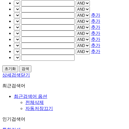
추가
추가
추가
추가
추가
추가
추가
상세검색닫기
최근검색어
최근검색어 옵션
전체삭제
자동저장끄기
인기검색어