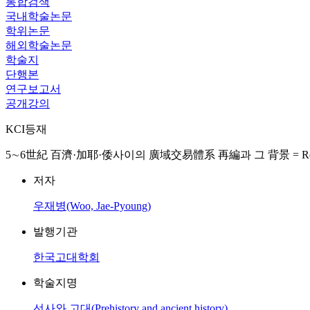
통합검색
국내학술논문
학위논문
해외학술논문
학술지
단행본
연구보고서
공개강의
KCI등재
5∼6世紀 百濟·加耶·倭사이의 廣域交易體系 再編과 그 背景 = Reorganization of 
저자
우재병(Woo, Jae-Pyoung)
발행기관
한국고대학회
학술지명
선사와 고대(Prehistory and ancient history)