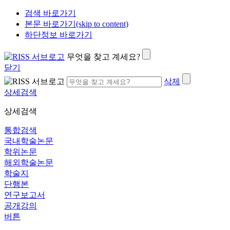
검색 바로가기
본문 바로가기(skip to content)
하단정보 바로가기
무엇을 찾고 계세요?
닫기
삭제
상세검색
상세검색
통합검색
국내학술논문
학위논문
해외학술논문
학술지
단행본
연구보고서
공개강의
버튼