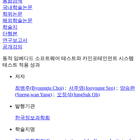
통합검색
국내학술논문
학위논문
해외학술논문
학술지
단행본
연구보고서
공개강의
동적 임베디드 소프트웨어 테스트와 카인포테인먼트 시스템
테스트 적용 성과
저자
최병주(Byoungju Choi)
;
서주영(Jooyoung Seo)
;
양승완
(Sueng-wan Yang)
;
오정석(JungSuk Oh)
발행기관
한국정보과학회
학술지명