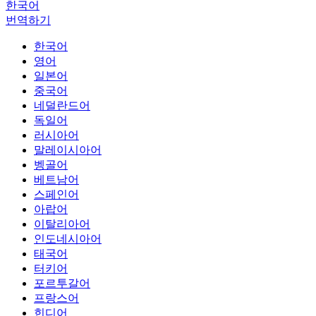
한국어
번역하기
한국어
영어
일본어
중국어
네덜란드어
독일어
러시아어
말레이시아어
벵골어
베트남어
스페인어
아랍어
이탈리아어
인도네시아어
태국어
터키어
포르투갈어
프랑스어
힌디어