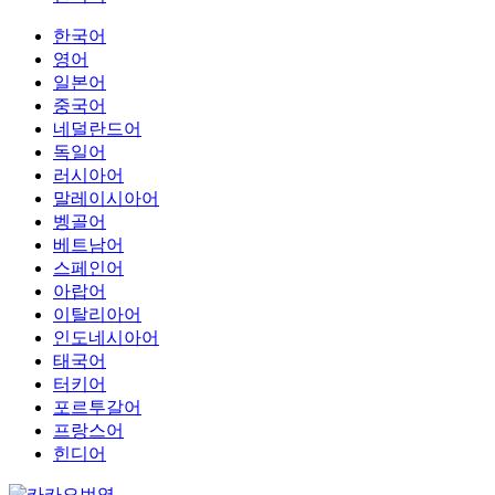
한국어
영어
일본어
중국어
네덜란드어
독일어
러시아어
말레이시아어
벵골어
베트남어
스페인어
아랍어
이탈리아어
인도네시아어
태국어
터키어
포르투갈어
프랑스어
힌디어