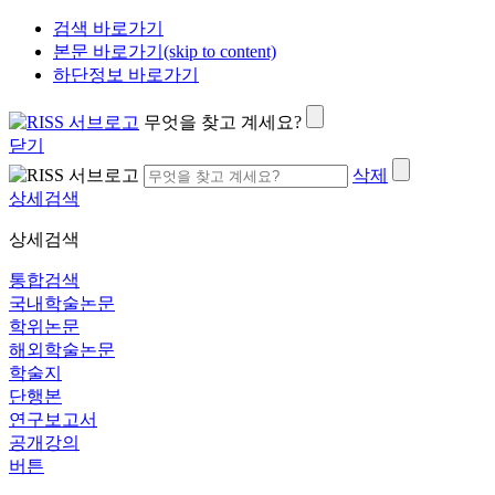
검색 바로가기
본문 바로가기(skip to content)
하단정보 바로가기
무엇을 찾고 계세요?
닫기
삭제
상세검색
상세검색
통합검색
국내학술논문
학위논문
해외학술논문
학술지
단행본
연구보고서
공개강의
버튼