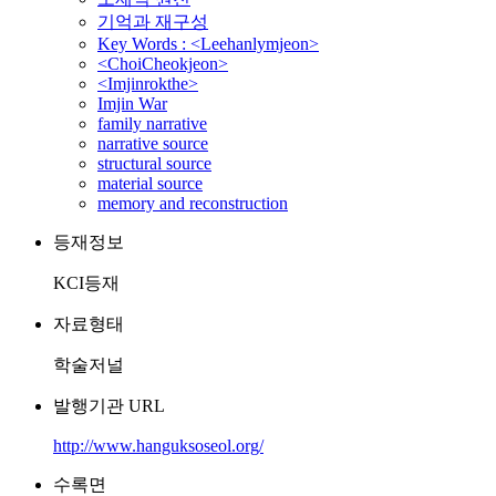
기억과 재구성
Key Words : <Leehanlymjeon>
<ChoiCheokjeon>
<Imjinrokthe>
Imjin War
family narrative
narrative source
structural source
material source
memory and reconstruction
등재정보
KCI등재
자료형태
학술저널
발행기관 URL
http://www.hanguksoseol.org/
수록면