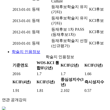
Culture
등재후보학술지 유지
등재
KCI후보
2013-01-01
(기타)
등재후보학술지 유지
등재
KCI후보
2013-01-01
(기타)
등재후보 1차 PASS
등재
KCI후보
2012-01-01
(등재후보1차)
등재후보학술지 선정
등재
KCI후보
2010-01-01
(신규평가)
학술지 인용정보
학술지 인용정보
WOS-KCI 통
기준연도
KCIF(2년)
KCIF(3년)
합IF(2년)
2016
1.7
1.7
1.66
중심성지수(3
KCIF(4년)
KCIF(5년)
즉시성지수
년)
1.91
1.81
2.102
0.57
연관 공개강의