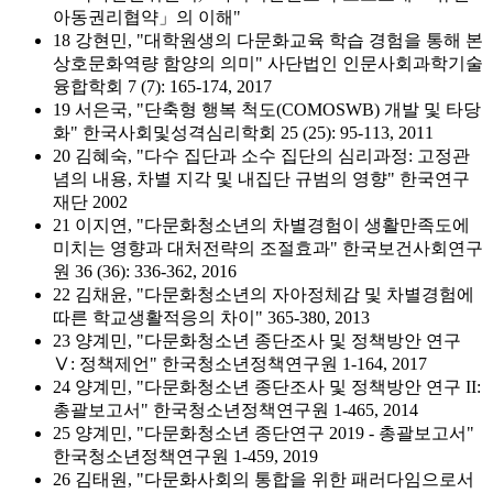
아동권리협약」의 이해"
18 강현민, "대학원생의 다문화교육 학습 경험을 통해 본
상호문화역량 함양의 의미" 사단법인 인문사회과학기술
융합학회 7 (7): 165-174, 2017
19 서은국, "단축형 행복 척도(COMOSWB) 개발 및 타당
화" 한국사회및성격심리학회 25 (25): 95-113, 2011
20 김혜숙, "다수 집단과 소수 집단의 심리과정: 고정관
념의 내용, 차별 지각 및 내집단 규범의 영향" 한국연구
재단 2002
21 이지연, "다문화청소년의 차별경험이 생활만족도에
미치는 영향과 대처전략의 조절효과" 한국보건사회연구
원 36 (36): 336-362, 2016
22 김채윤, "다문화청소년의 자아정체감 및 차별경험에
따른 학교생활적응의 차이" 365-380, 2013
23 양계민, "다문화청소년 종단조사 및 정책방안 연구
Ⅴ: 정책제언" 한국청소년정책연구원 1-164, 2017
24 양계민, "다문화청소년 종단조사 및 정책방안 연구 II:
총괄보고서" 한국청소년정책연구원 1-465, 2014
25 양계민, "다문화청소년 종단연구 2019 - 총괄보고서"
한국청소년정책연구원 1-459, 2019
26 김태원, "다문화사회의 통합을 위한 패러다임으로서