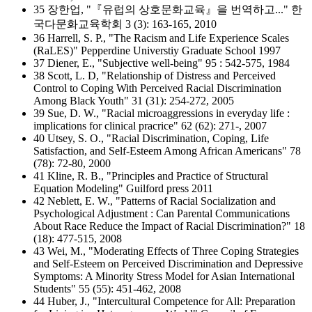
35 장한업, "『유럽의 상호문화교육』을 번역하고..." 한
국다문화교육학회 3 (3): 163-165, 2010
36 Harrell, S. P., "The Racism and Life Experience Scales
(RaLES)" Pepperdine Universtiy Graduate School 1997
37 Diener, E., "Subjective well-being" 95 : 542-575, 1984
38 Scott, L. D, "Relationship of Distress and Perceived
Control to Coping With Perceived Racial Discrimination
Among Black Youth" 31 (31): 254-272, 2005
39 Sue, D. W., "Racial microaggressions in everyday life :
implications for clinical pracrice" 62 (62): 271-, 2007
40 Utsey, S. O., "Racial Discrimination, Coping, Life
Satisfaction, and Self-Esteem Among African Americans" 78
(78): 72-80, 2000
41 Kline, R. B., "Principles and Practice of Structural
Equation Modeling" Guilford press 2011
42 Neblett, E. W., "Patterns of Racial Socialization and
Psychological Adjustment : Can Parental Communications
About Race Reduce the Impact of Racial Discrimination?" 18
(18): 477-515, 2008
43 Wei, M., "Moderating Effects of Three Coping Strategies
and Self-Esteem on Perceived Discrimination and Depressive
Symptoms: A Minority Stress Model for Asian International
Students" 55 (55): 451-462, 2008
44 Huber, J., "Intercultural Competence for All: Preparation