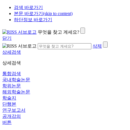
검색 바로가기
본문 바로가기(skip to content)
하단정보 바로가기
무엇을 찾고 계세요?
닫기
삭제
상세검색
상세검색
통합검색
국내학술논문
학위논문
해외학술논문
학술지
단행본
연구보고서
공개강의
버튼