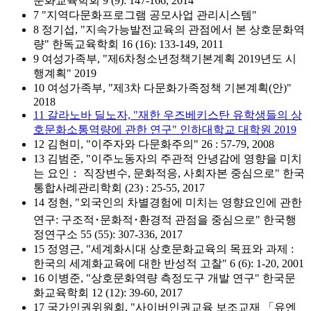
문화교육학회 9 (9): 147-166, 2014
7 "지역다문화프로그램 공모사업 관리시스템"
8 정기섭, "지속가능발전교육의 관점에서 본 상호문화역
량" 한독교육학회 16 (16): 133-149, 2011
9 여성가족부, "제6차청소년정책기본계획 2019년도 시
행계획" 2019
10 여성가족부, "제3차 다문화가족정책 기본계획(안)"
2018
11 갈라노바 딜노자, "재한 우즈베키스탄 유학생들의 상
호문화소통역량에 관한 연구" 인하대학교 대학원 2019
12 김현미, "이주자와 다문화주의" 26 : 57-79, 2008
13 김범준, "이주노동자의 주관적 안녕감에 영향을 미치
는 요인： 직장변수, 문화적응, 사회자본 중심으로" 한국
통합사례관리학회 (23) : 25-55, 2017
14 정현, "외국인의 차별경험에 미치는 영향요인에 관한
연구: 구조적･문화적･환경적 관점을 중심으로" 한국행
정연구소 55 (55): 307-336, 2017
15 정영근, "세계화시대 상호문화교육의 목표와 과제 :
한국의 세계화교육에 대한 반성적 고찰" 6 (6): 1-20, 2001
16 이병준, "상호문화역량 측정도구 개발 연구" 한국문
화교육학회 12 (12): 39-60, 2017
17 국가인권위원회, "사이버인권교육 보조교재 「유엔