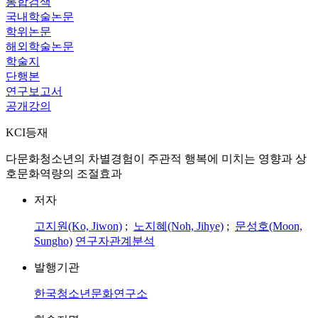
통합검색
국내학술논문
학위논문
해외학술논문
학술지
단행본
연구보고서
공개강의
KCI등재
다문화청소년의 차별경험이 주관적 행복에 미치는 영향과 상
호문화역량의 조절효과
저자
고지원(Ko, Jiwon)
;
노지혜(Noh, Jihye)
;
문성호(Moon,
Sungho)
연구자관계분석
발행기관
한국청소년문화연구소