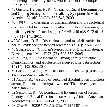
for Living in aHeterogeneous World" Council of Europe
Publishing 2012
45 Gaylord-Harden, N. K., "Impact of Racial Discrimination
and Coping Strategies on Internalizing Symptoms in African
American Youth" 38 (38): 532-543, 2009
46 김혜미, "Experiences of discrimination and psychological
distress of children from multicultural families: Examining the
mediating effect of social support" 한국사회복지연구회 42
(42): 117-149, 2011
47 Williams, D. R, "Discrimination and racial disparities in
health : evidence and needed research" 32 (32): 20-47, 2009
48 Spears B, C, "Children's Perceptions of Discrimination: A
Developmental Model" 76 (76): 533-553, 2005
49 Zulling, K. J., "Association Among Family Structure,
Demographics, and Adolescent Perceived Life Satisfaction"
14 (14): 195-206, 2005
50 Compton, W. C., "An introduction to positive psychology"
Thomson/Wadsworth 2005
51 Araujo, B., "A study of perceived discrimination and stress
among Dominican immigrant women" The university of
Michigan 2004
52 Seaton, E. K., "A Longitudinal Examination of Racial
Identity and Racial Discrimination Among African American
Adolescents" 80 (80): 406-417, 2009
53 교육부, "2020년 다문화교육 지원계획" 2020