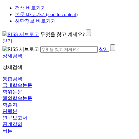
검색 바로가기
본문 바로가기(skip to content)
하단정보 바로가기
무엇을 찾고 계세요?
닫기
삭제
상세검색
상세검색
통합검색
국내학술논문
학위논문
해외학술논문
학술지
단행본
연구보고서
공개강의
버튼