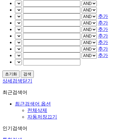
추가
추가
추가
추가
추가
추가
추가
상세검색닫기
최근검색어
최근검색어 옵션
전체삭제
자동저장끄기
인기검색어