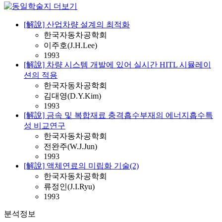
[解說] 산업차량 설계의 최적화
한국자동차공학회
이주호(J.H.Lee)
1993
[解說] 차량 시스템 개발에 있어 실시간 HITL 시뮬레이
션의 적용
한국자동차공학회
김대영(D.Y.Kim)
1993
[解說] 금속 및 복합재료 충격흡수부재의 에너지흡수특
성 비교연구
한국자동차공학회
전완주(W.J.Jun)
1993
[解說] 액체연료의 미립화 기술(2)
한국자동차공학회
류정인(J.I.Ryu)
1993
분석정보