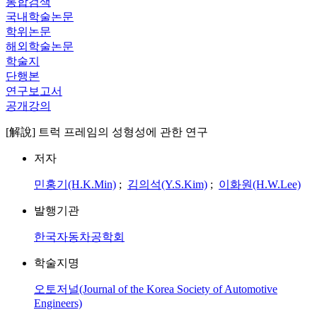
통합검색
국내학술논문
학위논문
해외학술논문
학술지
단행본
연구보고서
공개강의
[解說] 트럭 프레임의 성형성에 관한 연구
저자
민홍기(H.K.Min)
;
김의석(Y.S.Kim)
;
이화원(H.W.Lee)
발행기관
한국자동차공학회
학술지명
오토저널(Journal of the Korea Society of Automotive
Engineers)