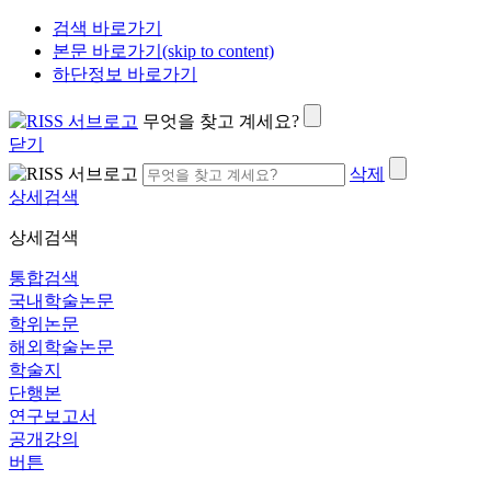
검색 바로가기
본문 바로가기(skip to content)
하단정보 바로가기
무엇을 찾고 계세요?
닫기
삭제
상세검색
상세검색
통합검색
국내학술논문
학위논문
해외학술논문
학술지
단행본
연구보고서
공개강의
버튼