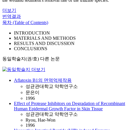
the wetland sediment's removal rate of the triazine species.
더보기
번역결과
목차 (Table of Contents)
INTRODUCTION
MATERIALS AND METHODS
RESULTS AND DISCUSSION
CONCLUSIONS
동일학술지(권/호) 다른 논문
Aflatoxin B1의 면역억제작용
성균관대학교 약학연구소
문은이
1996
Effect of Protease Inhibitors on Degradation of Recombinant
Human Epidermal Growth Factor in Skin Tissue
성균관대학교 약학연구소
Ryou, Hae-Won
1996