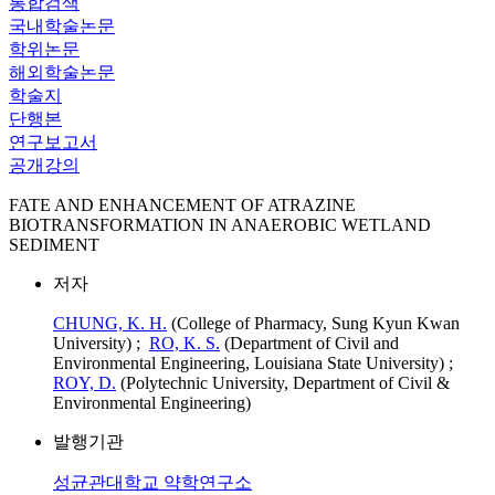
통합검색
국내학술논문
학위논문
해외학술논문
학술지
단행본
연구보고서
공개강의
FATE AND ENHANCEMENT OF ATRAZINE
BIOTRANSFORMATION IN ANAEROBIC WETLAND
SEDIMENT
저자
CHUNG, K. H.
(College of Pharmacy, Sung Kyun Kwan
University) ;
RO, K. S.
(Department of Civil and
Environmental Engineering, Louisiana State University) ;
ROY, D.
(Polytechnic University, Department of Civil &
Environmental Engineering)
발행기관
성균관대학교 약학연구소