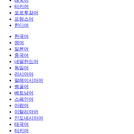
태국어
터키어
포르투갈어
프랑스어
힌디어
한국어
영어
일본어
중국어
네덜란드어
독일어
러시아어
말레이시아어
벵골어
베트남어
스페인어
아랍어
이탈리아어
인도네시아어
태국어
터키어