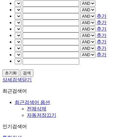
추가
추가
추가
추가
추가
추가
추가
상세검색닫기
최근검색어
최근검색어 옵션
전체삭제
자동저장끄기
인기검색어