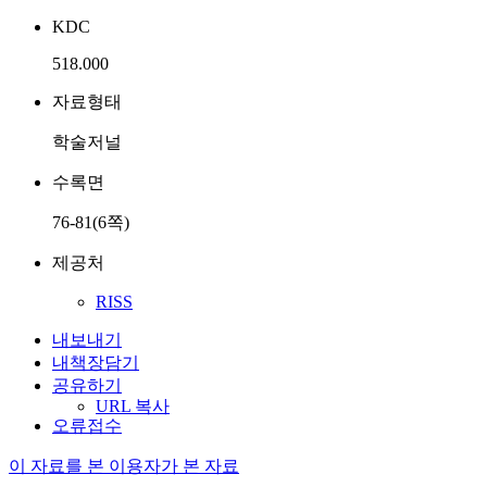
KDC
518.000
자료형태
학술저널
수록면
76-81(6쪽)
제공처
RISS
내보내기
내책장담기
공유하기
URL 복사
오류접수
이 자료를 본 이용자가 본 자료