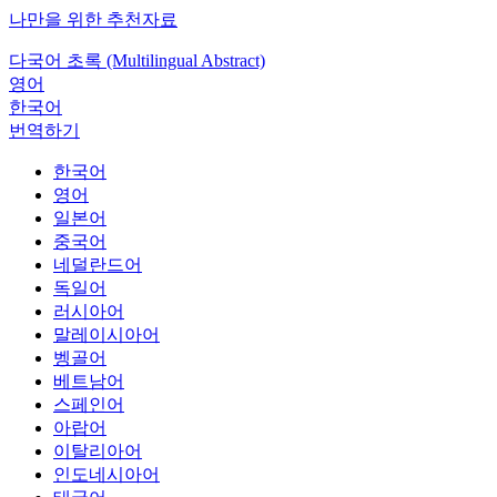
나만을 위한 추천자료
다국어 초록 (Multilingual Abstract)
영어
한국어
번역하기
한국어
영어
일본어
중국어
네덜란드어
독일어
러시아어
말레이시아어
벵골어
베트남어
스페인어
아랍어
이탈리아어
인도네시아어