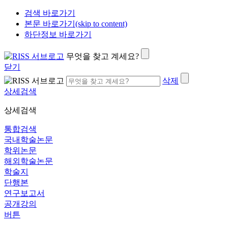
검색 바로가기
본문 바로가기(skip to content)
하단정보 바로가기
무엇을 찾고 계세요?
닫기
삭제
상세검색
상세검색
통합검색
국내학술논문
학위논문
해외학술논문
학술지
단행본
연구보고서
공개강의
버튼