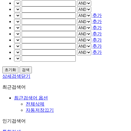
추가
추가
추가
추가
추가
추가
추가
상세검색닫기
최근검색어
최근검색어 옵션
전체삭제
자동저장끄기
인기검색어