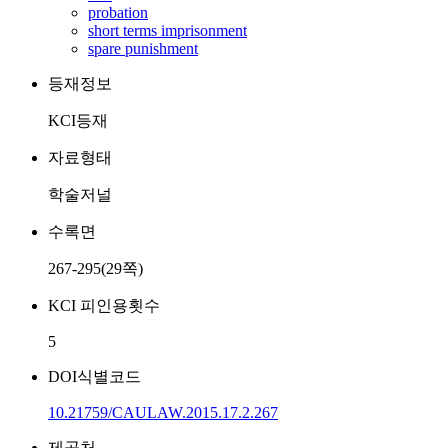
probation
short terms imprisonment
spare punishment
등재정보
KCI등재
자료형태
학술저널
수록면
267-295(29쪽)
KCI 피인용횟수
5
DOI식별코드
10.21759/CAULAW.2015.17.2.267
제공처