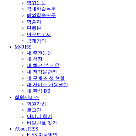
학위논문
국내학술논문
해외학술논문
학술지
단행본
연구보고서
공개강의
MyRISS
내 추천논문
내 책장
내 최근 본 논문
내 저작물관리
내 구매·신청 현황
내 서비스 사용권한
내 관심 DB
회원서비스
회원가입
로그인
아이디 찾기
비밀번호 찾기
About RISS
RISS 이용방법