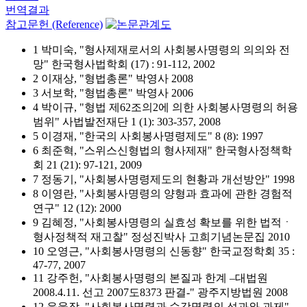
번역결과
참고문헌 (Reference)
1 박미숙, "형사제재로서의 사회봉사명령의 의의와 전
망" 한국형사법학회 (17) : 91-112, 2002
2 이재상, "형법총론" 박영사 2008
3 서보학, "형법총론" 박영사 2006
4 박이규, "형법 제62조의2에 의한 사회봉사명령의 허용
범위" 사법발전재단 1 (1): 303-357, 2008
5 이경재, "한국의 사회봉사명령제도" 8 (8): 1997
6 최준혁, "스위스신형법의 형사제재" 한국형사정책학
회 21 (21): 97-121, 2009
7 정동기, "사회봉사명령제도의 현황과 개선방안" 1998
8 이영란, "사회봉사명령의 양형과 효과에 관한 경험적
연구" 12 (12): 2000
9 김혜정, "사회봉사명령의 실효성 확보를 위한 법적ㆍ
형사정책적 재고찰" 정성진박사 고희기념논문집 2010
10 오영근, "사회봉사명령의 신동향" 한국교정학회 35 :
47-77, 2007
11 강주헌, "사회봉사명령의 본질과 한계 –대법원
2008.4.11. 선고 2007도8373 판결-" 광주지방법원 2008
12 윤웅장, "사회봉사명령과 수강명령의 성과와 과제"