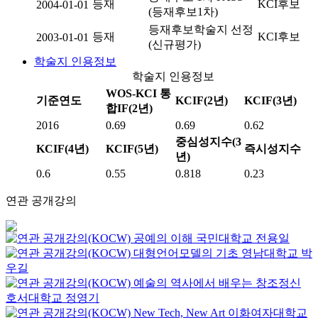
등재
KCI후보
2004-01-01
(등재후보1차)
등재후보학술지 선정
등재
KCI후보
2003-01-01
(신규평가)
학술지 인용정보
학술지 인용정보
WOS-KCI 통
기준연도
KCIF(2년)
KCIF(3년)
합IF(2년)
2016
0.69
0.69
0.62
중심성지수(3
KCIF(4년)
KCIF(5년)
즉시성지수
년)
0.6
0.55
0.818
0.23
연관 공개강의
공예의 이해
국민대학교
전용일
대형언어모델의 기초
영남대학교
박
우길
예술의 역사에서 배우는 창조정신
호서대학교
정영기
New Tech, New Art
이화여자대학교