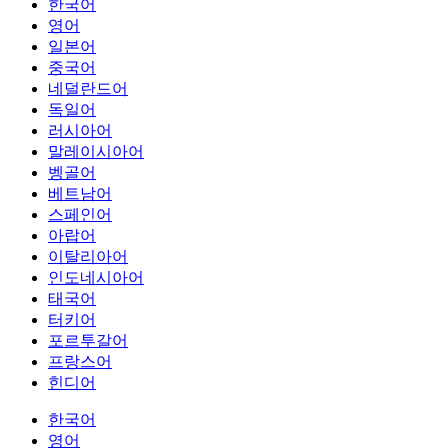
한국어
영어
일본어
중국어
네덜란드어
독일어
러시아어
말레이시아어
벵골어
베트남어
스페인어
아랍어
이탈리아어
인도네시아어
태국어
터키어
포르투갈어
프랑스어
힌디어
한국어
영어