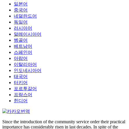
일본어
중국어
네덜란드어
독일어
러시아어
말레이시아어
벵골어
베트남어
스페인어
아랍어
이탈리아어
인도네시아어
태국어
터키어
포르투갈어
프랑스어
힌디어
Since the introduction of the community service order their practical
importance has considerably risen in last decades. In spite of the