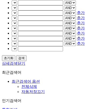
추가
추가
추가
추가
추가
추가
추가
상세검색닫기
최근검색어
최근검색어 옵션
전체삭제
자동저장끄기
인기검색어