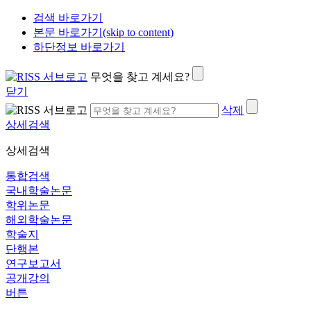
검색 바로가기
본문 바로가기(skip to content)
하단정보 바로가기
무엇을 찾고 계세요?
닫기
삭제
상세검색
상세검색
통합검색
국내학술논문
학위논문
해외학술논문
학술지
단행본
연구보고서
공개강의
버튼