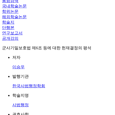
통합검색
국내학술논문
학위논문
해외학술논문
학술지
단행본
연구보고서
공개강의
군사기밀보호법 제6조 등에 대한 헌재결정의 평석
저자
이승우
발행기관
한국사법행정학회
학술지명
사법행정
권호사항