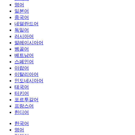
영어
일본어
중국어
네덜란드어
독일어
러시아어
말레이시아어
벵골어
베트남어
스페인어
아랍어
이탈리아어
인도네시아어
태국어
터키어
포르투갈어
프랑스어
힌디어
한국어
영어