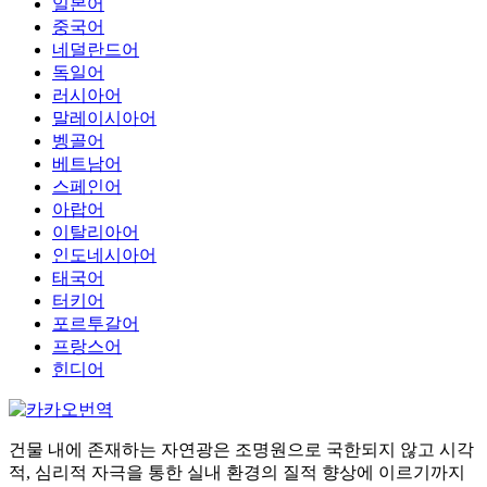
일본어
중국어
네덜란드어
독일어
러시아어
말레이시아어
벵골어
베트남어
스페인어
아랍어
이탈리아어
인도네시아어
태국어
터키어
포르투갈어
프랑스어
힌디어
건물 내에 존재하는 자연광은 조명원으로 국한되지 않고 시각
적, 심리적 자극을 통한 실내 환경의 질적 향상에 이르기까지