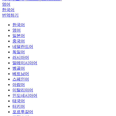
영어
한국어
번역하기
한국어
영어
일본어
중국어
네덜란드어
독일어
러시아어
말레이시아어
벵골어
베트남어
스페인어
아랍어
이탈리아어
인도네시아어
태국어
터키어
포르투갈어