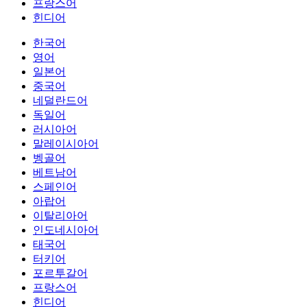
프랑스어
힌디어
한국어
영어
일본어
중국어
네덜란드어
독일어
러시아어
말레이시아어
벵골어
베트남어
스페인어
아랍어
이탈리아어
인도네시아어
태국어
터키어
포르투갈어
프랑스어
힌디어