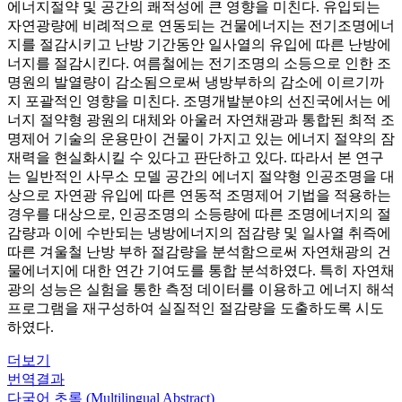
에너지절약 및 공간의 쾌적성에 큰 영향을 미친다. 유입되는
자연광량에 비례적으로 연동되는 건물에너지는 전기조명에너
지를 절감시키고 난방 기간동안 일사열의 유입에 따른 난방에
너지를 절감시킨다. 여름철에는 전기조명의 소등으로 인한 조
명원의 발열량이 감소됨으로써 냉방부하의 감소에 이르기까
지 포괄적인 영향을 미친다. 조명개발분야의 선진국에서는 에
너지 절약형 광원의 대체와 아울러 자연채광과 통합된 최적 조
명제어 기술의 운용만이 건물이 가지고 있는 에너지 절약의 잠
재력을 현실화시킬 수 있다고 판단하고 있다. 따라서 본 연구
는 일반적인 사무소 모델 공간의 에너지 절약형 인공조명을 대
상으로 자연광 유입에 따른 연동적 조명제어 기법을 적용하는
경우를 대상으로, 인공조명의 소등량에 따른 조명에너지의 절
감량과 이에 수반되는 냉방에너지의 점감량 및 일사열 취즉에
따른 겨울철 난방 부하 절감량을 분석함으로써 자연채광의 건
물에너지에 대한 연간 기여도를 통합 분석하였다. 특히 자연채
광의 성능은 실험을 통한 측정 데이터를 이용하고 에너지 해석
프로그램을 재구성하여 실질적인 절감량을 도출하도록 시도
하였다.
더보기
번역결과
다국어 초록 (Multilingual Abstract)