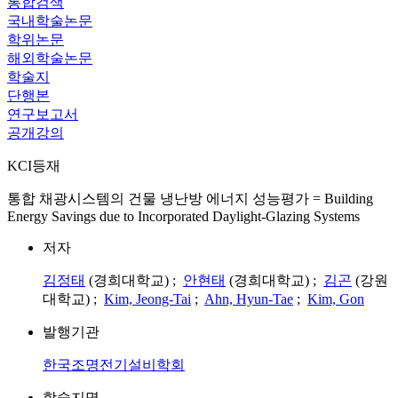
통합검색
국내학술논문
학위논문
해외학술논문
학술지
단행본
연구보고서
공개강의
KCI등재
통합 채광시스템의 건물 냉난방 에너지 성능평가 = Building
Energy Savings due to Incorporated Daylight-Glazing Systems
저자
김정태
(경희대학교) ;
안현태
(경희대학교) ;
김곤
(강원
대학교) ;
Kim, Jeong-Tai
;
Ahn, Hyun-Tae
;
Kim, Gon
발행기관
한국조명전기설비학회
학술지명