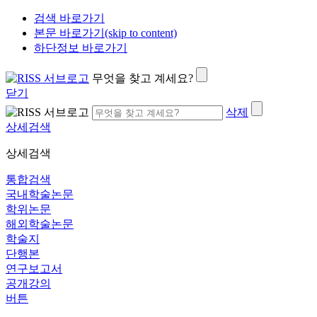
검색 바로가기
본문 바로가기(skip to content)
하단정보 바로가기
무엇을 찾고 계세요?
닫기
삭제
상세검색
상세검색
통합검색
국내학술논문
학위논문
해외학술논문
학술지
단행본
연구보고서
공개강의
버튼