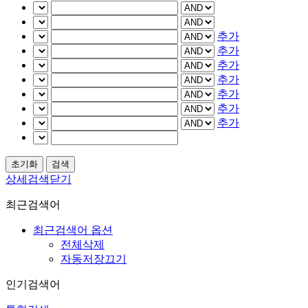
추가
추가
추가
추가
추가
추가
추가
상세검색닫기
최근검색어
최근검색어 옵션
전체삭제
자동저장끄기
인기검색어