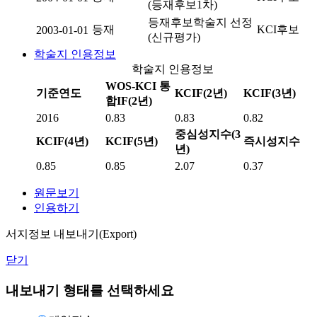
(등재후보1차)
등재후보학술지 선정
등재
KCI후보
2003-01-01
(신규평가)
학술지 인용정보
학술지 인용정보
WOS-KCI 통
기준연도
KCIF(2년)
KCIF(3년)
합IF(2년)
2016
0.83
0.83
0.82
중심성지수(3
KCIF(4년)
KCIF(5년)
즉시성지수
년)
0.85
0.85
2.07
0.37
원문보기
인용하기
서지정보 내보내기(Export)
닫기
내보내기 형태를 선택하세요