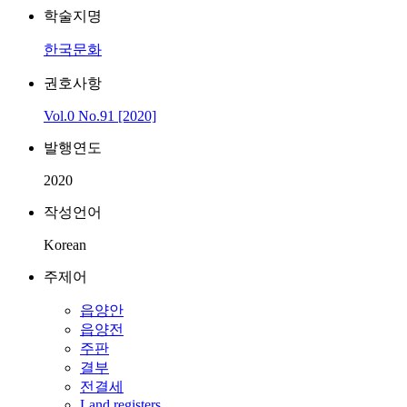
학술지명
한국문화
권호사항
Vol.0 No.91 [2020]
발행연도
2020
작성언어
Korean
주제어
읍양안
읍양전
주판
결부
전결세
Land registers