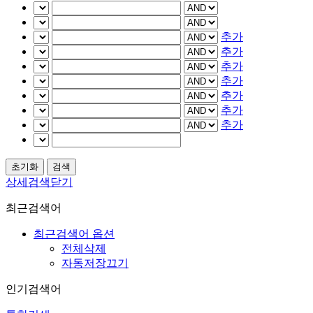
추가
추가
추가
추가
추가
추가
추가
상세검색닫기
최근검색어
최근검색어 옵션
전체삭제
자동저장끄기
인기검색어