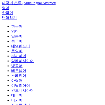
다국어 초록 (Multilingual Abstract)
영어
한국어
번역하기
한국어
영어
일본어
중국어
네덜란드어
독일어
러시아어
말레이시아어
벵골어
베트남어
스페인어
아랍어
이탈리아어
인도네시아어
태국어
터키어