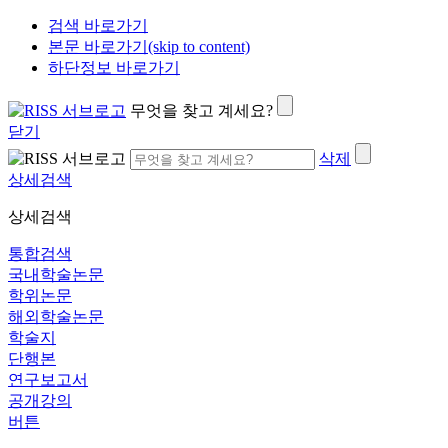
검색 바로가기
본문 바로가기(skip to content)
하단정보 바로가기
무엇을 찾고 계세요?
닫기
삭제
상세검색
상세검색
통합검색
국내학술논문
학위논문
해외학술논문
학술지
단행본
연구보고서
공개강의
버튼