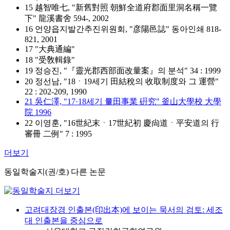
15 越智唯七, "新舊對照 朝鮮全道府郡面里洞名稱一覽
下" 龍溪書舍 594-, 2002
16 언양읍지발간추진위원회, "彦陽邑誌" 동아인쇄 818-
821, 2001
17 "大典通編"
18 "受敎輯錄"
19 정승진, "『靈光郡西部面改量案』의 분석" 34 : 1999
20 정선남, "18ㆍ19세기 田結稅의 收取制度와 그 運營"
22 : 202-209, 1990
21 吳仁澤, "17·18세기 量田事業 硏究" 釜山大學校 大學
院 1996
22 이영훈, "16世紀末ㆍ17世紀初 慶尙道ㆍ平安道의 行
審冊 二例" 7 : 1995
더보기
동일학술지(권/호) 다른 논문
고려대장경 인출본(印出本)에 보이는 묵서의 검토: 세조
대 인출본을 중심으로