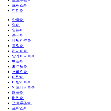
포르투갈어
프랑스어
힌디어
한국어
영어
일본어
중국어
네덜란드어
독일어
러시아어
말레이시아어
벵골어
베트남어
스페인어
아랍어
이탈리아어
인도네시아어
태국어
터키어
포르투갈어
프랑스어