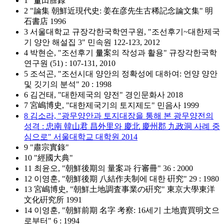
1 "量田謄錄"
2 "論集 朝鮮近現代史: 姜在彦先生古稀記念論文集" 明
石書店 1996
3 서울대학교 규장각한국학연구원, "조선후기~대한제국
기 양안 해설집 3" 민속원 122-123, 2012
4 박현순, "조선후기 量案의 작성과 활용" 규장각한국학
연구원 (51) : 107-131, 2010
5 조석곤, "조선시대 양안의 정확성에 대하여: 언양 양안
및 깃기의 분석" 20 : 1998
6 김건태, "대한제국의 양전" 경인문화사 2018
7 宮嶋博史, "대한제국기의 토지제도" 민음사 1999
8 김소라, "광무양안과 토지대장을 통해 본 광무양전의
성격 : 忠南 韓山君 昌外里와 慶北 慶州郡 九政洞 사례 중
심으로" 서울대학교 대학원 2014
9 "肅宗實錄"
10 "經國大典"
11 최윤오, "朝鮮後期의 量案과 行審冊" 36 : 2000
12 이영훈, "朝鮮後期 八結作夫制에 대한 硏究" 29 : 1980
13 宮嶋博史, "朝鮮土地調査事業の硏究" 東京大學東洋
文化硏究所 1991
14 이영훈, "朝鮮前期 名字 考察: 16세기 土地賣買明文으
로부터" 6 : 1994