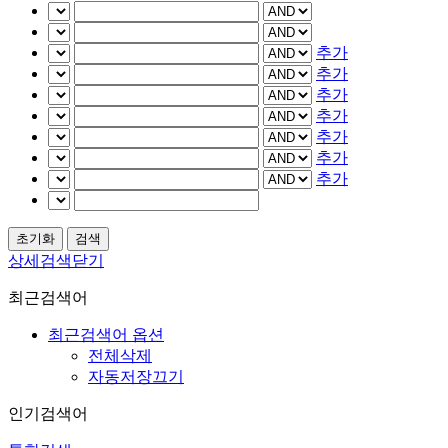
추가
추가
추가
추가
추가
추가
추가
상세검색닫기
최근검색어
최근검색어 옵션
전체삭제
자동저장끄기
인기검색어