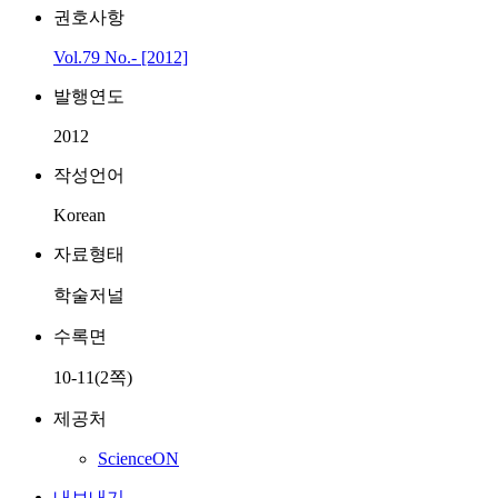
권호사항
Vol.79 No.- [2012]
발행연도
2012
작성언어
Korean
자료형태
학술저널
수록면
10-11(2쪽)
제공처
ScienceON
내보내기