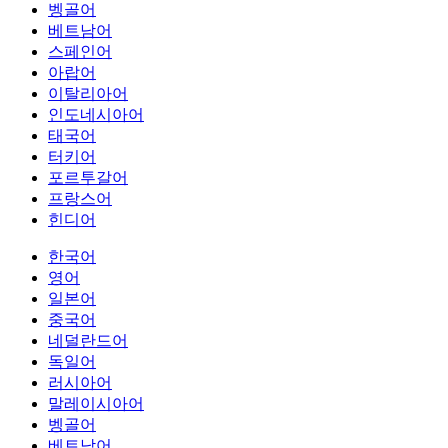
벵골어
베트남어
스페인어
아랍어
이탈리아어
인도네시아어
태국어
터키어
포르투갈어
프랑스어
힌디어
한국어
영어
일본어
중국어
네덜란드어
독일어
러시아어
말레이시아어
벵골어
베트남어