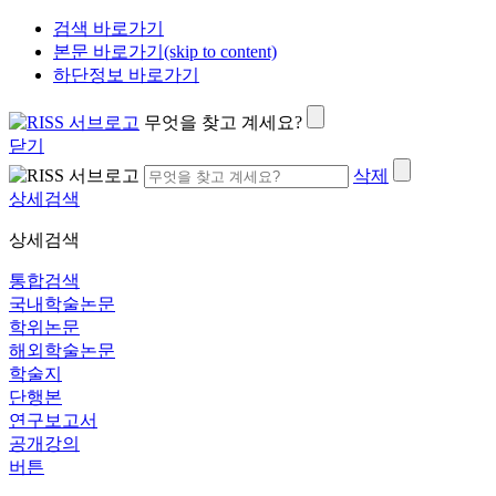
검색 바로가기
본문 바로가기(skip to content)
하단정보 바로가기
무엇을 찾고 계세요?
닫기
삭제
상세검색
상세검색
통합검색
국내학술논문
학위논문
해외학술논문
학술지
단행본
연구보고서
공개강의
버튼