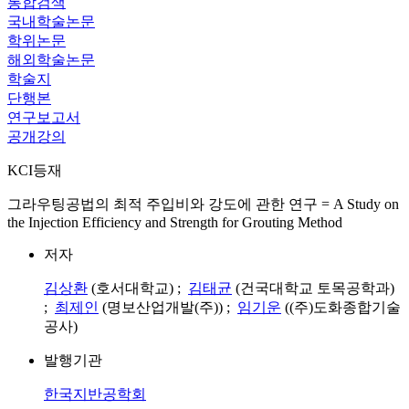
통합검색
국내학술논문
학위논문
해외학술논문
학술지
단행본
연구보고서
공개강의
KCI등재
그라우팅공법의 최적 주입비와 강도에 관한 연구 = A Study on
the Injection Efficiency and Strength for Grouting Method
저자
김상환
(호서대학교) ;
김태균
(건국대학교 토목공학과)
;
최제인
(명보산업개발(주)) ;
임기운
((주)도화종합기술
공사)
발행기관
한국지반공학회