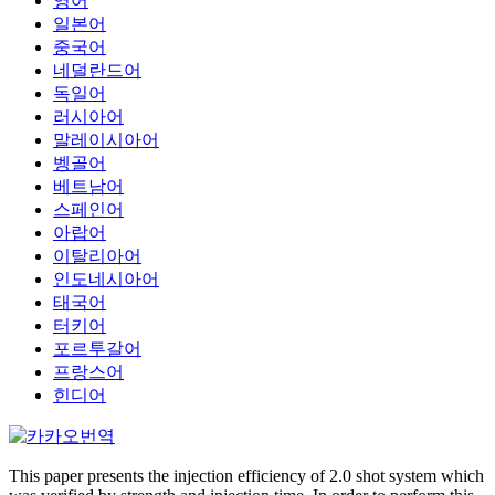
영어
일본어
중국어
네덜란드어
독일어
러시아어
말레이시아어
벵골어
베트남어
스페인어
아랍어
이탈리아어
인도네시아어
태국어
터키어
포르투갈어
프랑스어
힌디어
This paper presents the injection efficiency of 2.0 shot system which