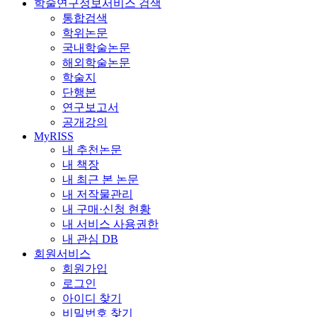
학술연구정보서비스 검색
통합검색
학위논문
국내학술논문
해외학술논문
학술지
단행본
연구보고서
공개강의
MyRISS
내 추천논문
내 책장
내 최근 본 논문
내 저작물관리
내 구매·신청 현황
내 서비스 사용권한
내 관심 DB
회원서비스
회원가입
로그인
아이디 찾기
비밀번호 찾기