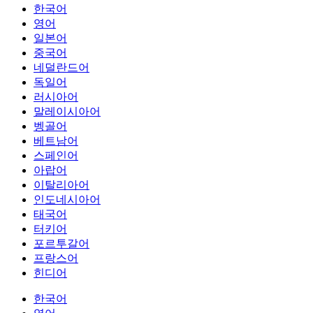
한국어
영어
일본어
중국어
네덜란드어
독일어
러시아어
말레이시아어
벵골어
베트남어
스페인어
아랍어
이탈리아어
인도네시아어
태국어
터키어
포르투갈어
프랑스어
힌디어
한국어