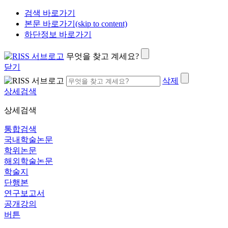
검색 바로가기
본문 바로가기(skip to content)
하단정보 바로가기
무엇을 찾고 계세요?
닫기
삭제
상세검색
상세검색
통합검색
국내학술논문
학위논문
해외학술논문
학술지
단행본
연구보고서
공개강의
버튼