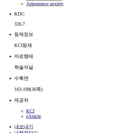
Appearance anxiety
KDC
326.7
등재정보
KCI등재
자료형태
학술저널
수록면
163-198(36쪽)
제공처
KCI
eArticle
내보내기
내책장담기