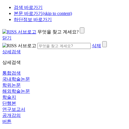
검색 바로가기
본문 바로가기(skip to content)
하단정보 바로가기
무엇을 찾고 계세요?
닫기
삭제
상세검색
상세검색
통합검색
국내학술논문
학위논문
해외학술논문
학술지
단행본
연구보고서
공개강의
버튼