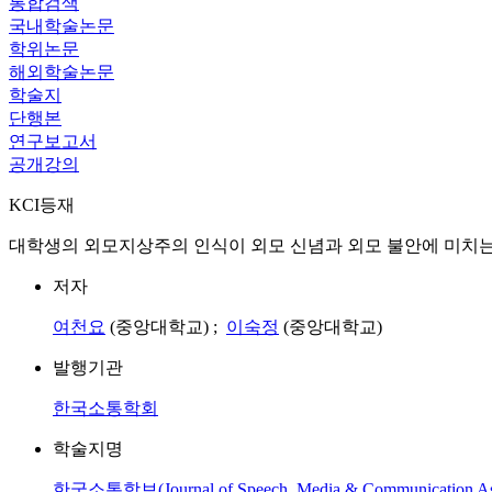
통합검색
국내학술논문
학위논문
해외학술논문
학술지
단행본
연구보고서
공개강의
KCI등재
대학생의 외모지상주의 인식이 외모 신념과 외모 불안에 미치는 
저자
여천요
(중앙대학교) ;
이숙정
(중앙대학교)
발행기관
한국소통학회
학술지명
한국소통학보(Journal of Speech, Media & Communication Ass