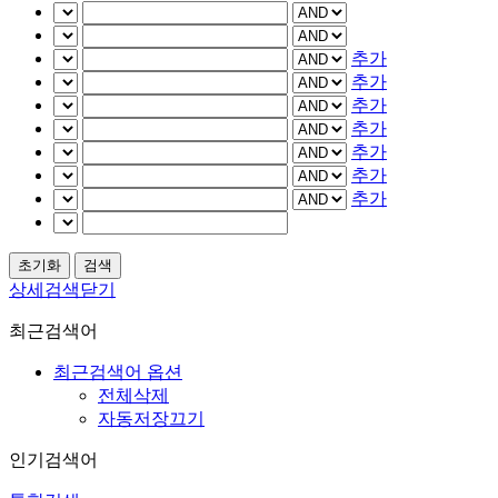
추가
추가
추가
추가
추가
추가
추가
상세검색닫기
최근검색어
최근검색어 옵션
전체삭제
자동저장끄기
인기검색어