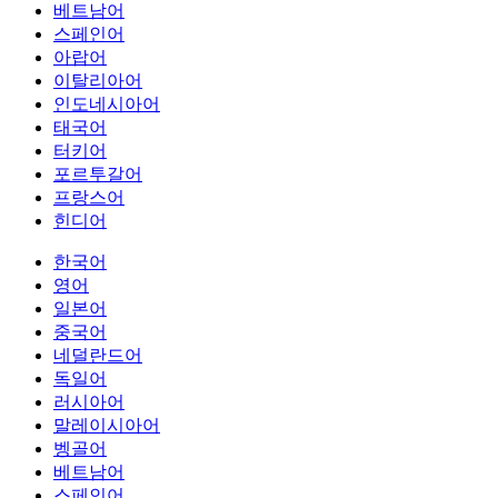
베트남어
스페인어
아랍어
이탈리아어
인도네시아어
태국어
터키어
포르투갈어
프랑스어
힌디어
한국어
영어
일본어
중국어
네덜란드어
독일어
러시아어
말레이시아어
벵골어
베트남어
스페인어