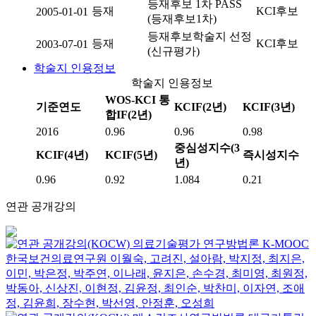
등재후보 1차 PASS
등재
KCI후보
2005-01-01
(등재후보1차)
등재후보학술지 선정
등재
KCI후보
2003-07-01
(신규평가)
학술지 인용정보
학술지 인용정보
WOS-KCI 통
기준연도
KCIF(2년)
KCIF(3년)
합IF(2년)
2016
0.96
0.96
0.98
중심성지수(3
KCIF(4년)
KCIF(5년)
즉시성지수
년)
0.96
0.92
1.084
0.21
연관 공개강의
의료기술평가 연구방법론
K-MOOC
한국보건의료연구원 이월숙, 고려진, 설아람, 박지정, 최지은,
이민, 박은정, 박주연, 이나래, 윤지은, 손수경, 최미영, 최원정,
박동아, 신상진, 이현정, 김윤정, 최인순, 박찬미, 이자연, 조애
정, 김윤희, 장수현, 박선영, 안정훈, 오성희