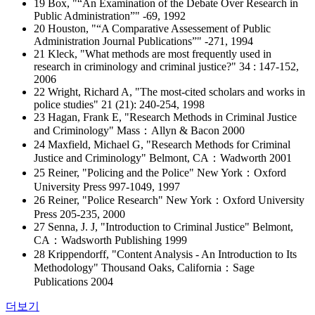
19 Box, "“An Examination of the Debate Over Research in
Public Administration”" -69, 1992
20 Houston, "“A Comparative Assessement of Public
Administration Journal Publications”" -271, 1994
21 Kleck, "What methods are most frequently used in
research in criminology and criminal justice?" 34 : 147-152,
2006
22 Wright, Richard A, "The most-cited scholars and works in
police studies" 21 (21): 240-254, 1998
23 Hagan, Frank E, "Research Methods in Criminal Justice
and Criminology" Mass：Allyn & Bacon 2000
24 Maxfield, Michael G, "Research Methods for Criminal
Justice and Criminology" Belmont, CA：Wadworth 2001
25 Reiner, "Policing and the Police" New York：Oxford
University Press 997-1049, 1997
26 Reiner, "Police Research" New York：Oxford University
Press 205-235, 2000
27 Senna, J. J, "Introduction to Criminal Justice" Belmont,
CA：Wadsworth Publishing 1999
28 Krippendorff, "Content Analysis - An Introduction to Its
Methodology" Thousand Oaks, California：Sage
Publications 2004
더보기