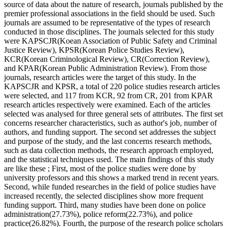
source of data about the nature of research, journals published by the
premier professional associations in the field should be used. Such
journals are assumed to be representative of the types of research
conducted in those disciplines. The journals selected for this study
were KAPSCJR(Koean Association of Public Safety and Criminal
Justice Review), KPSR(Korean Police Studies Review),
KCR(Korean Criminological Review), CR(Correction Review),
and KPAR(Korean Public Administration Review). From those
journals, research articles were the target of this study. In the
KAPSCJR and KPSR, a total of 220 police studies research articles
were selected, and 117 from KCR, 92 from CR, 201 from KPAR
research articles respectively were examined. Each of the articles
selected was analysed for three general sets of attributes. The first set
concerns researcher characteristics, such as author's job, number of
authors, and funding support. The second set addresses the subject
and purpose of the study, and the last concerns research methods,
such as data collection methods, the research approach employed,
and the statistical techniques used. The main findings of this study
are like these ; First, most of the police studies were done by
university professors and this shows a marked trend in recent years.
Second, while funded researches in the field of police studies have
increased recently, the selected disciplines show more frequent
funding support. Third, many studies have been done on police
administration(27.73%), police reform(22.73%), and police
practice(26.82%). Fourth, the purpose of the research police scholars