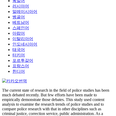
독일어
러시아어
말레이시아어
벵골어
베트남어
스페인어
아랍어
이탈리아어
인도네시아어
태국어
터키어
포르투갈어
프랑스어
힌디어
The current state of research in the field of police studies has been
much debated recently. But few efforts have been made to
empirically demonstrate those debates. This study used content
analysis to examine the research trends of police studies and to
compare police research with that in other disciplines such as
criminal justice, correction service, public administration. As a