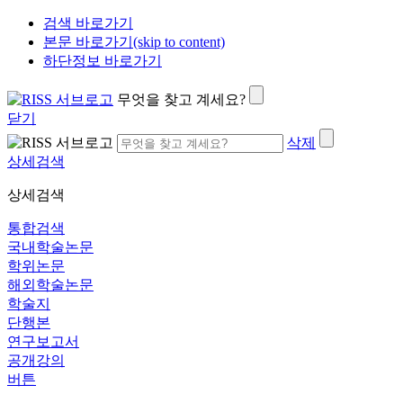
검색 바로가기
본문 바로가기(skip to content)
하단정보 바로가기
무엇을 찾고 계세요?
닫기
삭제
상세검색
상세검색
통합검색
국내학술논문
학위논문
해외학술논문
학술지
단행본
연구보고서
공개강의
버튼