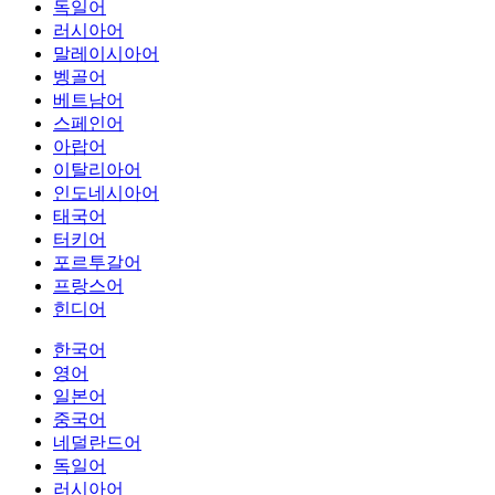
독일어
러시아어
말레이시아어
벵골어
베트남어
스페인어
아랍어
이탈리아어
인도네시아어
태국어
터키어
포르투갈어
프랑스어
힌디어
한국어
영어
일본어
중국어
네덜란드어
독일어
러시아어