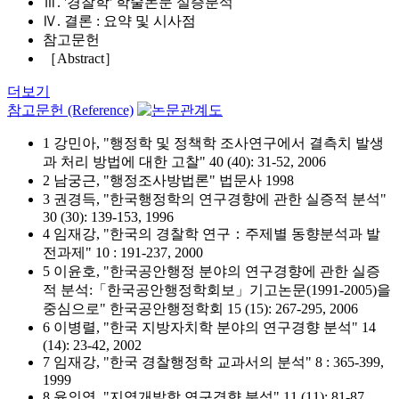
Ⅲ. '경찰학' 학술논문 실증분석
Ⅳ. 결론 : 요약 및 시사점
참고문헌
［Abstract］
더보기
참고문헌 (Reference)
1 강민아, "행정학 및 정책학 조사연구에서 결측치 발생
과 처리 방법에 대한 고찰" 40 (40): 31-52, 2006
2 남궁근, "행정조사방법론" 법문사 1998
3 권경득, "한국행정학의 연구경향에 관한 실증적 분석"
30 (30): 139-153, 1996
4 임재강, "한국의 경찰학 연구：주제별 동향분석과 발
전과제" 10 : 191-237, 2000
5 이윤호, "한국공안행정 분야의 연구경향에 관한 실증
적 분석:「한국공안행정학회보」기고논문(1991-2005)을
중심으로" 한국공안행정학회 15 (15): 267-295, 2006
6 이병렬, "한국 지방자치학 분야의 연구경향 분석" 14
(14): 23-42, 2002
7 임재강, "한국 경찰행정학 교과서의 분석" 8 : 365-399,
1999
8 윤의영, "지역개발학 연구경향 분석" 11 (11): 81-87,