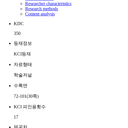
Researcher characteristics
Research methods
Content analysis
KDC
350
등재정보
KCI등재
자료형태
학술저널
수록면
72-101(30쪽)
KCI 피인용횟수
17
제공처