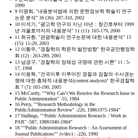
1999
9 이명희, "내용분석법에 의한 문헌정보학 학술지 연구
논문 분석" 36 (36): 287-310, 2002
10 이석기, "광고학 연구의 지난 10년：창간호부터 1999
년 겨울호까지의 내용분석" 11 (11): 165-179, 2000
11 최규환, "관광학술지 연구논문에 대한 내용분석" 15
(15): 11-29, 2003
12 이황우, "경찰학의 학문적 발전방향" 한국공안행정학
회 (12) : 263-289, 2001
13 남궁구, "경찰학의 정체성 규명에 관한 시론" 11 : 5-
17, 1998
14 이웅혁, "건국이후 이루어진 경찰과 검찰의 수사권논
쟁에 대한 총체적 내용분석(content analysis)" 한국경찰학
회 7 (7): 165-190, 2005
15 McCurdy, "“Why Can’t We Resolve the Research Issue in
Public Administration" -55, 1984
16 Perry, "“Research Methodology in the
PublicAdministration Review" -226, 19861975-1984”
17 Stallings, "“Public Administration Research：Work in
PAR" -587, 19881940-1984”
18 "“Public Administration Research：An Assessment of
Journal Publications”" (v/dec) : -226, 1990