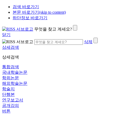
검색 바로가기
본문 바로가기(skip to content)
하단정보 바로가기
무엇을 찾고 계세요?
닫기
삭제
상세검색
상세검색
통합검색
국내학술논문
학위논문
해외학술논문
학술지
단행본
연구보고서
공개강의
버튼