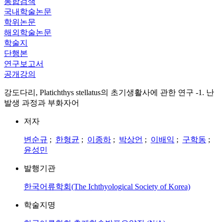
통합검색
국내학술논문
학위논문
해외학술논문
학술지
단행본
연구보고서
공개강의
강도다리, Platichthys stellatus의 초기생활사에 관한 연구 -1. 난
발생 과정과 부화자어
저자
변순규
;
한형균
;
이종하
;
박상언
;
이배익
;
구학동
;
윤성민
발행기관
한국어류학회(The Ichthyological Society of Korea)
학술지명