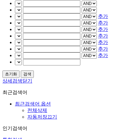
추가
추가
추가
추가
추가
추가
추가
상세검색닫기
최근검색어
최근검색어 옵션
전체삭제
자동저장끄기
인기검색어