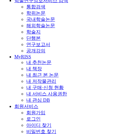
학술연구정보서비스 검색
통합검색
학위논문
국내학술논문
해외학술논문
학술지
단행본
연구보고서
공개강의
MyRISS
내 추천논문
내 책장
내 최근 본 논문
내 저작물관리
내 구매·신청 현황
내 서비스 사용권한
내 관심 DB
회원서비스
회원가입
로그인
아이디 찾기
비밀번호 찾기