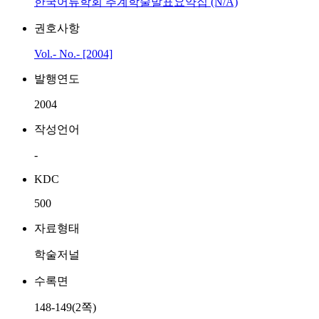
한국어류학회 추계학술발표요약집 (N/A)
권호사항
Vol.- No.- [2004]
발행연도
2004
작성언어
-
KDC
500
자료형태
학술저널
수록면
148-149(2쪽)