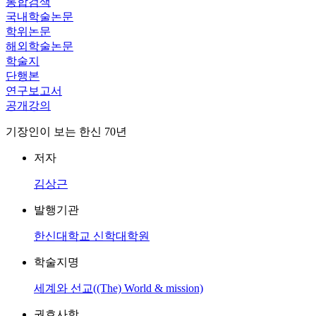
통합검색
국내학술논문
학위논문
해외학술논문
학술지
단행본
연구보고서
공개강의
기장인이 보는 한신 70년
저자
김상근
발행기관
한신대학교 신학대학원
학술지명
세계와 선교((The) World & mission)
권호사항