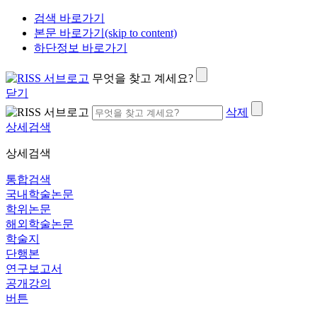
검색 바로가기
본문 바로가기(skip to content)
하단정보 바로가기
무엇을 찾고 계세요?
닫기
삭제
상세검색
상세검색
통합검색
국내학술논문
학위논문
해외학술논문
학술지
단행본
연구보고서
공개강의
버튼