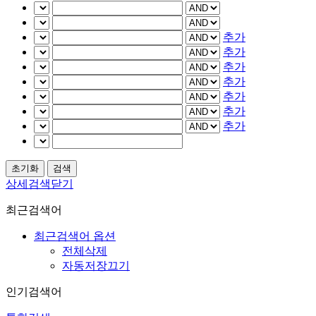
추가
추가
추가
추가
추가
추가
추가
상세검색닫기
최근검색어
최근검색어 옵션
전체삭제
자동저장끄기
인기검색어