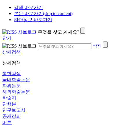
검색 바로가기
본문 바로가기(skip to content)
하단정보 바로가기
무엇을 찾고 계세요?
닫기
삭제
상세검색
상세검색
통합검색
국내학술논문
학위논문
해외학술논문
학술지
단행본
연구보고서
공개강의
버튼