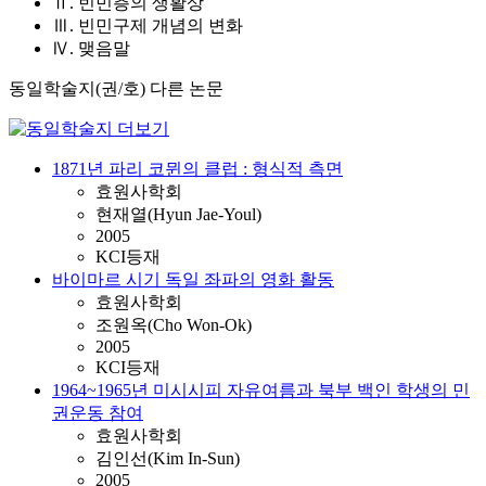
Ⅱ. 빈민층의 생활상
Ⅲ. 빈민구제 개념의 변화
Ⅳ. 맺음말
동일학술지(권/호) 다른 논문
1871년 파리 코뮌의 클럽 : 형식적 측면
효원사학회
현재열(Hyun Jae-Youl)
2005
KCI등재
바이마르 시기 독일 좌파의 영화 활동
효원사학회
조원옥(Cho Won-Ok)
2005
KCI등재
1964~1965년 미시시피 자유여름과 북부 백인 학생의 민
권운동 참여
효원사학회
김인선(Kim In-Sun)
2005