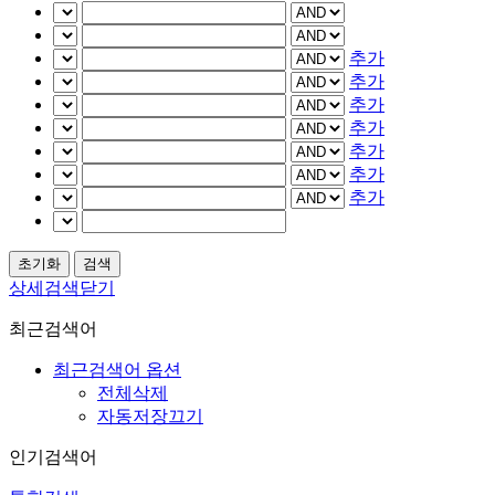
추가
추가
추가
추가
추가
추가
추가
상세검색닫기
최근검색어
최근검색어 옵션
전체삭제
자동저장끄기
인기검색어