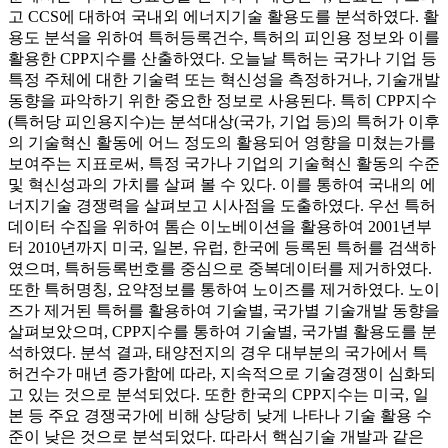
고 CCS에 대하여 국내외 에너지기술 활용도를 분석하였다. 활
용도 분석을 위하여 특허등록건수, 특허의 피인용 정보와 이를
활용한 CPP지수를 산출하였다. 오늘날 특허는 국가나 기업 등
특정 주체에 대한 기술력 또는 혁신성을 측정하거나, 기술개발
동향을 파악하기 위한 중요한 정보로 사용된다. 특히 CPP지수
(특허당 피인용지수)는 분석대상(국가, 기업 등)의 특허가 이후
의 기술혁신 활동에 어느 정도의 활용되어 영향을 미쳤는가를
보여주는 지표로써, 특정 국가나 기업의 기술혁신 활동의 수준
및 혁신성과의 가치를 살펴 볼 수 있다. 이를 통하여 국내의 에
너지기술 경쟁력을 살펴보고 시사점을 도출하였다. 우선 특허
데이터 수집을 위하여 톰슨 이노베이션을 활용하여 2001년부
터 2010년까지 미국, 일본, 유럽, 한국에 등록된 특허를 검색하
였으며, 특허등록번호를 중심으로 중복데이터를 제거하였다.
또한 특허명칭, 요약정보를 통하여 노이즈를 제거하였다. 노이
즈가 제거된 특허를 활용하여 기술별, 국가별 기술개발 동향을
살펴보았으며, CPP지수를 통하여 기술별, 국가별 활용도를 분
석하였다. 분석 결과, 태양전지의 경우 대부분의 국가에서 특
허건수가 매년 증가함에 따라, 지속적으로 기술경쟁이 심화되
고 있는 것으로 분석되었다. 또한 한국의 CPP지수는 미국, 일
본 등 주요 경쟁국가에 비해 상당히 낮게 나타나 기술 활용 수
준이 낮은 것으로 분석되었다. 따라서 핵심기술 개발과 같은