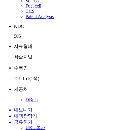
Solar cell
Fuel cell
CCS
Patent Analysis
KDC
505
자료형태
학술저널
수록면
151-151(1쪽)
제공처
DBpia
내보내기
내책장담기
공유하기
URL 복사