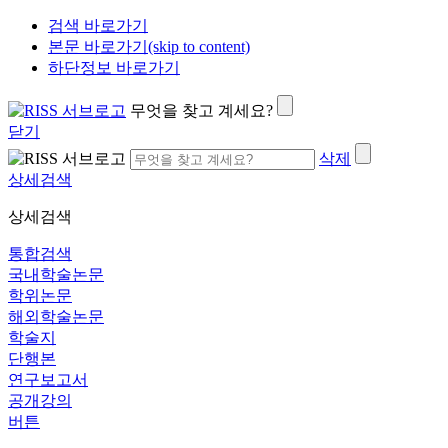
검색 바로가기
본문 바로가기(skip to content)
하단정보 바로가기
무엇을 찾고 계세요?
닫기
삭제
상세검색
상세검색
통합검색
국내학술논문
학위논문
해외학술논문
학술지
단행본
연구보고서
공개강의
버튼