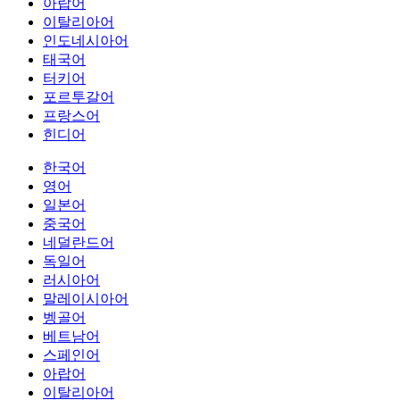
아랍어
이탈리아어
인도네시아어
태국어
터키어
포르투갈어
프랑스어
힌디어
한국어
영어
일본어
중국어
네덜란드어
독일어
러시아어
말레이시아어
벵골어
베트남어
스페인어
아랍어
이탈리아어