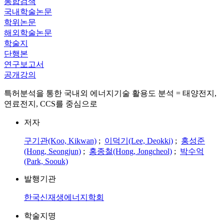
통합검색
국내학술논문
학위논문
해외학술논문
학술지
단행본
연구보고서
공개강의
특허분석을 통한 국내외 에너지기술 활용도 분석 = 태양전지,
연료전지, CCS를 중심으로
저자
구기관(Koo, Kikwan)
;
이덕기(Lee, Deokki)
;
홍성준
(Hong, Seongjun)
;
홍종철(Hong, Jongcheol)
;
박수억
(Park, Soouk)
발행기관
한국신재생에너지학회
학술지명