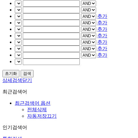
추가
추가
추가
추가
추가
추가
추가
상세검색닫기
최근검색어
최근검색어 옵션
전체삭제
자동저장끄기
인기검색어