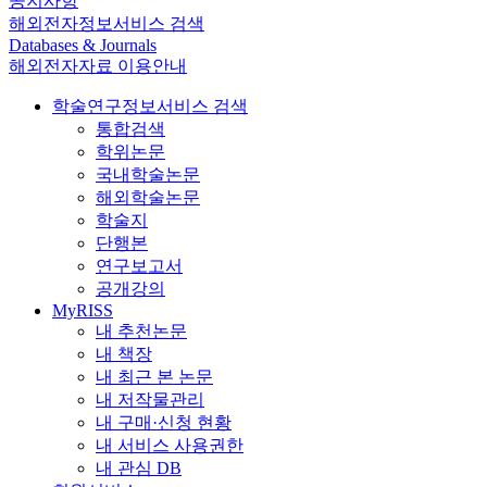
공지사항
해외전자정보서비스 검색
Databases & Journals
해외전자자료 이용안내
학술연구정보서비스 검색
통합검색
학위논문
국내학술논문
해외학술논문
학술지
단행본
연구보고서
공개강의
MyRISS
내 추천논문
내 책장
내 최근 본 논문
내 저작물관리
내 구매·신청 현황
내 서비스 사용권한
내 관심 DB