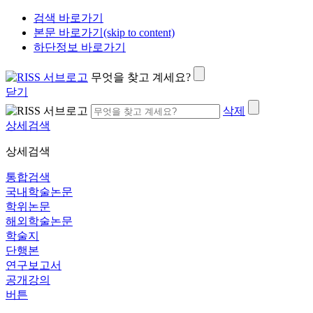
검색 바로가기
본문 바로가기(skip to content)
하단정보 바로가기
무엇을 찾고 계세요?
닫기
삭제
상세검색
상세검색
통합검색
국내학술논문
학위논문
해외학술논문
학술지
단행본
연구보고서
공개강의
버튼