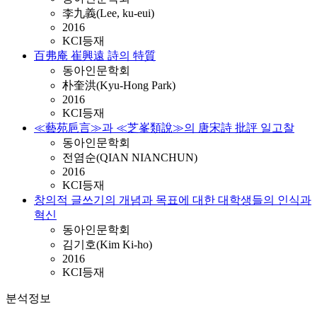
李九義(Lee, ku-eui)
2016
KCI등재
百弗庵 崔興遠 詩의 特質
동아인문학회
朴奎洪(Kyu-Hong Park)
2016
KCI등재
≪藝苑巵言≫과 ≪芝峯類說≫의 唐宋詩 批評 일고찰
동아인문학회
전염순(QIAN NIANCHUN)
2016
KCI등재
창의적 글쓰기의 개념과 목표에 대한 대학생들의 인식과
혁신
동아인문학회
김기호(Kim Ki-ho)
2016
KCI등재
분석정보