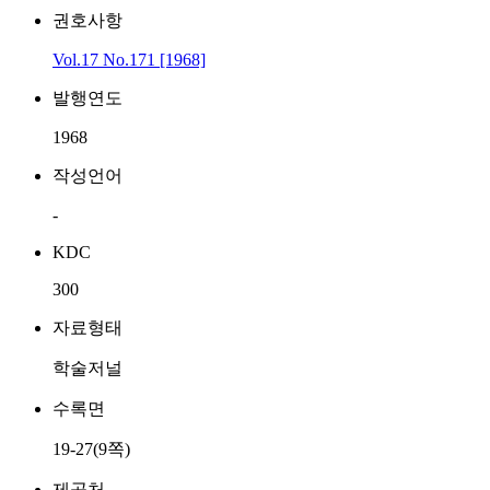
권호사항
Vol.17 No.171 [1968]
발행연도
1968
작성언어
-
KDC
300
자료형태
학술저널
수록면
19-27(9쪽)
제공처