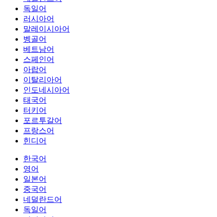
독일어
러시아어
말레이시아어
벵골어
베트남어
스페인어
아랍어
이탈리아어
인도네시아어
태국어
터키어
포르투갈어
프랑스어
힌디어
한국어
영어
일본어
중국어
네덜란드어
독일어