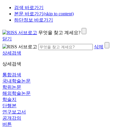
검색 바로가기
본문 바로가기(skip to content)
하단정보 바로가기
무엇을 찾고 계세요?
닫기
삭제
상세검색
상세검색
통합검색
국내학술논문
학위논문
해외학술논문
학술지
단행본
연구보고서
공개강의
버튼