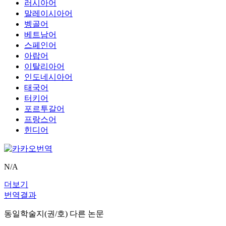
러시아어
말레이시아어
벵골어
베트남어
스페인어
아랍어
이탈리아어
인도네시아어
태국어
터키어
포르투갈어
프랑스어
힌디어
N/A
더보기
번역결과
동일학술지(권/호) 다른 논문