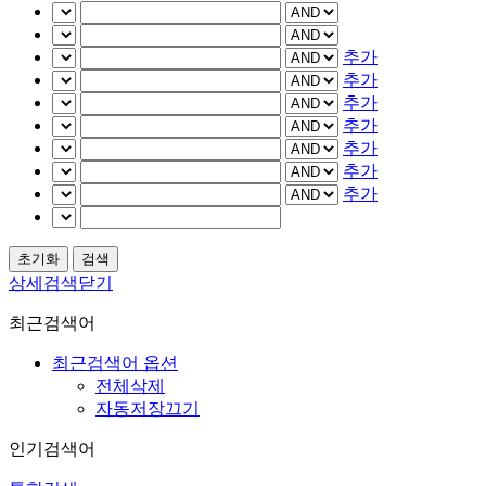
추가
추가
추가
추가
추가
추가
추가
상세검색닫기
최근검색어
최근검색어 옵션
전체삭제
자동저장끄기
인기검색어