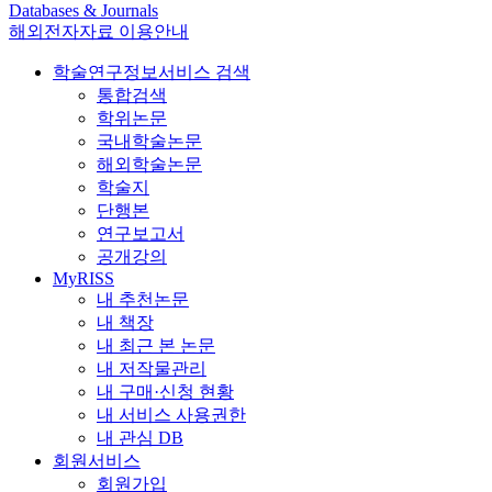
Databases & Journals
해외전자자료 이용안내
학술연구정보서비스 검색
통합검색
학위논문
국내학술논문
해외학술논문
학술지
단행본
연구보고서
공개강의
MyRISS
내 추천논문
내 책장
내 최근 본 논문
내 저작물관리
내 구매·신청 현황
내 서비스 사용권한
내 관심 DB
회원서비스
회원가입