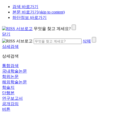
검색 바로가기
본문 바로가기(skip to content)
하단정보 바로가기
무엇을 찾고 계세요?
닫기
삭제
상세검색
상세검색
통합검색
국내학술논문
학위논문
해외학술논문
학술지
단행본
연구보고서
공개강의
버튼