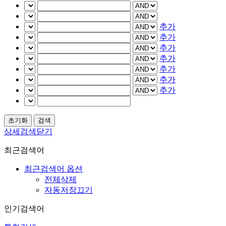
추가
추가
추가
추가
추가
추가
추가
상세검색닫기
최근검색어
최근검색어 옵션
전체삭제
자동저장끄기
인기검색어