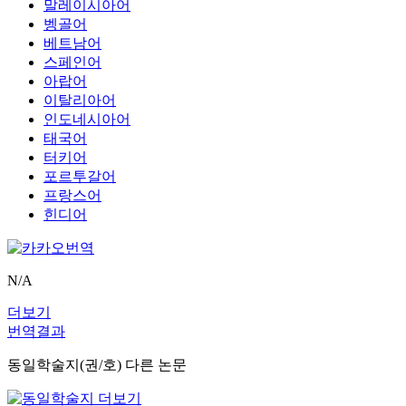
말레이시아어
벵골어
베트남어
스페인어
아랍어
이탈리아어
인도네시아어
태국어
터키어
포르투갈어
프랑스어
힌디어
N/A
더보기
번역결과
동일학술지(권/호) 다른 논문