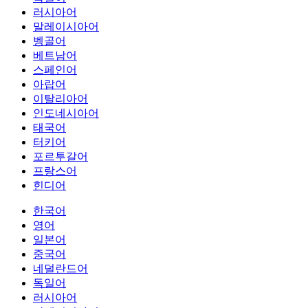
러시아어
말레이시아어
벵골어
베트남어
스페인어
아랍어
이탈리아어
인도네시아어
태국어
터키어
포르투갈어
프랑스어
힌디어
한국어
영어
일본어
중국어
네덜란드어
독일어
러시아어