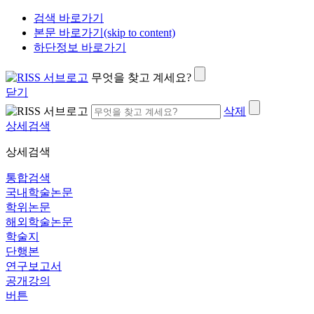
검색 바로가기
본문 바로가기(skip to content)
하단정보 바로가기
무엇을 찾고 계세요?
닫기
삭제
상세검색
상세검색
통합검색
국내학술논문
학위논문
해외학술논문
학술지
단행본
연구보고서
공개강의
버튼