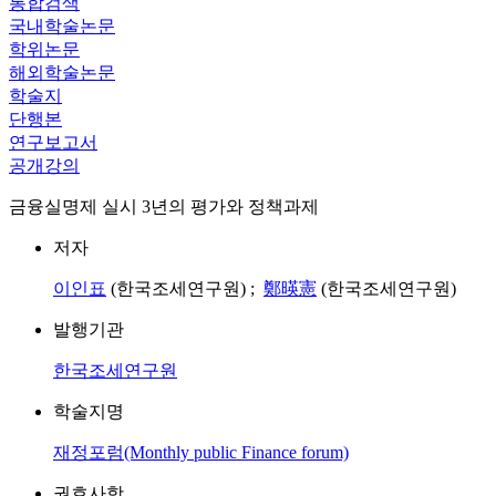
통합검색
국내학술논문
학위논문
해외학술논문
학술지
단행본
연구보고서
공개강의
금융실명제 실시 3년의 평가와 정책과제
저자
이인표
(한국조세연구원) ;
鄭暎憲
(한국조세연구원)
발행기관
한국조세연구원
학술지명
재정포럼(Monthly public Finance forum)
권호사항