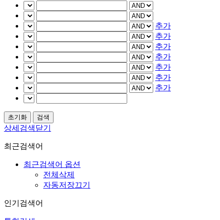
추가
추가
추가
추가
추가
추가
추가
상세검색닫기
최근검색어
최근검색어 옵션
전체삭제
자동저장끄기
인기검색어