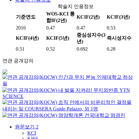
학술지 인용정보
WOS-KCI 통
기준연도
KCIF(2년)
KCIF(3년)
합IF(2년)
2016
0.47
0.47
0.53
중심성지수(3
KCIF(4년)
KCIF(5년)
즉시성지수
년)
0.51
0.52
0.692
0.28
연관 공개강의
인간과 무지 본능
인제대학교
하상
필
내 발을 지켜라! 무지외반증
YTN
SCIENCE
조직 안에서의 비윤리적인 결정을
내리는 일
COURSERA
Guido Palazzo, 외 1명
영양학개론
건국대학교
염경진
원문보기
2
KCI
KISS