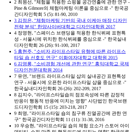
2 최원선, "체험을 적용한 쇼핑몰 공간연출에 관한 연구 -
Pine & Gilmore의 체험마케팅 이론을 중심으로 -" 한국공
간디자인학회 5 (5): 81-90, 2010
3 김정은, "체험마케팅 기반의 국내 이케아 매장 디자인
전략 분석" 한양사이버대학교 디자인대학원 2017
4 정영현, "스페이스 브랜딩을 적용한 한식뷔페 표현특
성 - 서울시에 위치한 한식뷔페를 중심으로 -" 한국실내
디자인학회 26 (26): 91-100, 2017
5 홍현주, "소비자 라이프스타일 유형에 따른 라이프스
타일 숍 선호도 연구" 이화여자대학교 대학원 2015
6 김영롱, "소비경험 개선에 관한 연구" 홍익대학교 국제
디자인전문대학원 2014
7 유연, "브랜드 라이프스타일 샵의 실내공간 표현특성
연구 - 서울시에 오픈한 라이프스타일 샵을 중심으로 -"
한국실내디자인학회 26 (26): 202-209, 2017
8 김지수, "라이프스타일숍의 점포속성에 따른 감정적
반응이 행동적 반응에 미치는 영향" 사단법인 한국브랜
드디자인학회 15 (15): 203-218, 2017
9 최명, "라이프스타일 숍의 침구류 진열공간에 관한 연
구" 한국공간디자인학회 11 (11): 31-38, 2016
10 우승현, "라이프스타일 숍의 체험 요소가 스토어 아이
덴티티, 쇼핑 만족 및 행동의도에 미치는 영향" 한국의류