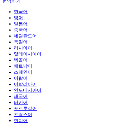
번역하기
한국어
영어
일본어
중국어
네덜란드어
독일어
러시아어
말레이시아어
벵골어
베트남어
스페인어
아랍어
이탈리아어
인도네시아어
태국어
터키어
포르투갈어
프랑스어
힌디어