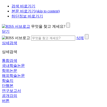
검색 바로가기
본문 바로가기(skip to content)
하단정보 바로가기
무엇을 찾고 계세요?
닫기
삭제
상세검색
상세검색
통합검색
국내학술논문
학위논문
해외학술논문
학술지
단행본
연구보고서
공개강의
버튼