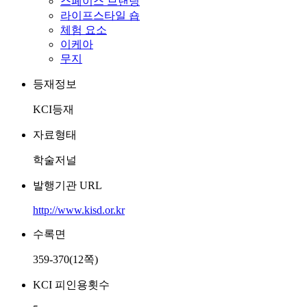
스페이스 브랜딩
라이프스타일 숍
체험 요소
이케아
무지
등재정보
KCI등재
자료형태
학술저널
발행기관 URL
http://www.kisd.or.kr
수록면
359-370(12쪽)
KCI 피인용횟수