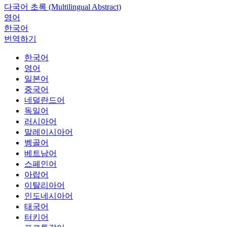
다국어 초록 (Multilingual Abstract)
영어
한국어
번역하기
한국어
영어
일본어
중국어
네덜란드어
독일어
러시아어
말레이시아어
벵골어
베트남어
스페인어
아랍어
이탈리아어
인도네시아어
태국어
터키어