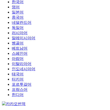
한국어
영어
일본어
중국어
네덜란드어
독일어
러시아어
말레이시아어
벵골어
베트남어
스페인어
아랍어
이탈리아어
인도네시아어
태국어
터키어
포르투갈어
프랑스어
힌디어