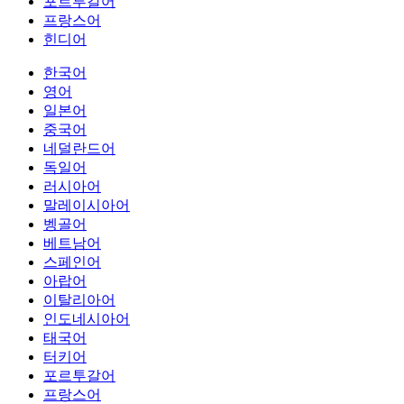
포르투갈어
프랑스어
힌디어
한국어
영어
일본어
중국어
네덜란드어
독일어
러시아어
말레이시아어
벵골어
베트남어
스페인어
아랍어
이탈리아어
인도네시아어
태국어
터키어
포르투갈어
프랑스어